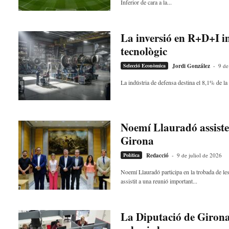
Inferior de cara a la...
La inversió en R+D+I i
tecnològic
Selecció Econòmica
Jordi González
-
9 de
La indústria de defensa destina el 8,1% de la
Noemí Llauradó assistei
Girona
Política
Redacció
-
9 de juliol de 2026
Noemí Llauradó participa en la trobada de le
assistit a una reunió important...
La Diputació de Girona 