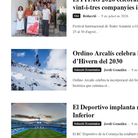
v
vint-i-tres companyies 
u
Oci
Redacció
-
9 de juliol de 2026
i
Festival Internacional de Teatre Amateur a G
25 al 30 d'agost...
Ordino Arcalís celebra 
d’Hivern del 2030
Selecció Econòmica
Jordi González
-
9 de
Ordino Arcalís celebra la incorporació del fr
històrica que culmina el...
El Deportivo implanta 
Inferior
Selecció Econòmica
Jordi González
-
9 de
El RC Deportivo de la Corunya ha establert n