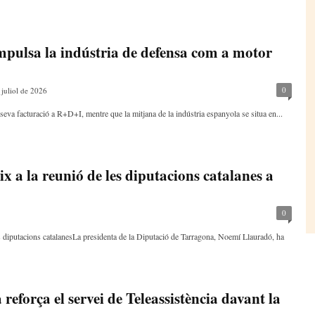
mpulsa la indústria de defensa com a motor
0
 juliol de 2026
 seva facturació a R+D+I, mentre que la mitjana de la indústria espanyola se situa en...
x a la reunió de les diputacions catalanes a
0
s diputacions catalanesLa presidenta de la Diputació de Tarragona, Noemí Llauradó, ha
reforça el servei de Teleassistència davant la