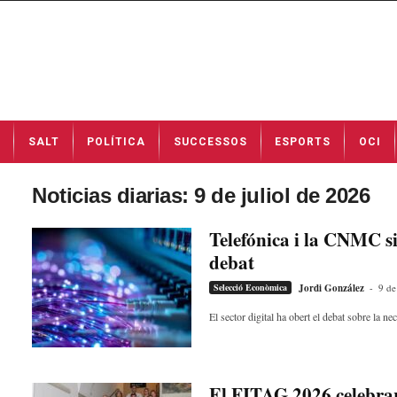
N
SALT
POLÍTICA
SUCCESSOS
ESPORTS
OCI
o
t
í
Noticias diarias: 9 de juliol de 2026
c
i
Telefónica i la CNMC sit
e
debat
s
d
Selecció Econòmica
Jordi González
-
9 de
e
S
El sector digital ha obert el debat sobre la ne
a
l
t
a
El FITAG 2026 celebrar