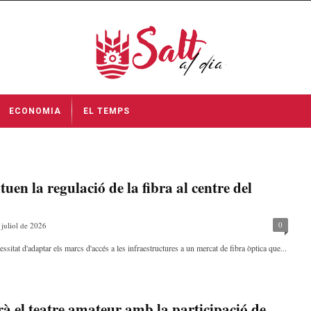
ECONOMIA
EL TEMPS
uen la regulació de la fibra al centre del
0
 juliol de 2026
cessitat d'adaptar els marcs d'accés a les infraestructures a un mercat de fibra òptica que...
à el teatre amateur amb la participació de