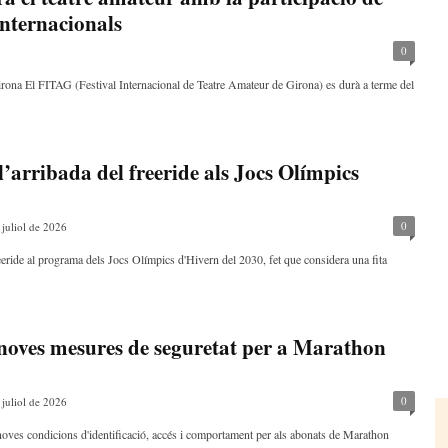
internacionals
0
irona El FITAG (Festival Internacional de Teatre Amateur de Girona) es durà a terme del
l’arribada del freeride als Jocs Olímpics
0
 juliol de 2026
eeride al programa dels Jocs Olímpics d'Hivern del 2030, fet que considera una fita
noves mesures de seguretat per a Marathon
0
 juliol de 2026
oves condicions d'identificació, accés i comportament per als abonats de Marathon