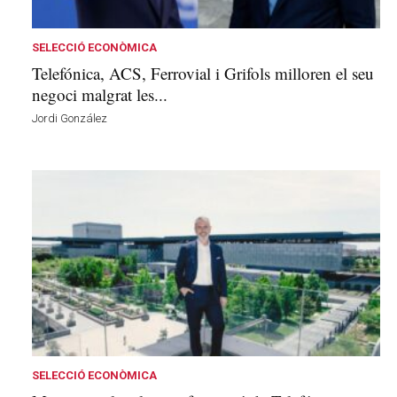
v
u
i
SELECCIÓ ECONÒMICA
Telefónica, ACS, Ferrovial i Grifols milloren el seu
negoci malgrat les...
Jordi González
SELECCIÓ ECONÒMICA