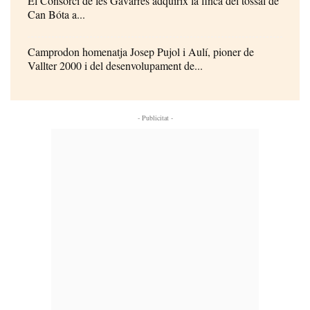
El Consorci de les Gavarres adquirix la finca del tossal de
Can Bóta a...
Camprodon homenatja Josep Pujol i Aulí, pioner de
Vallter 2000 i del desenvolupament de...
- Publicitat -