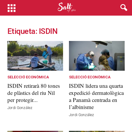
Etiqueta: ISDIN
SELECCIÓ ECONÒMICA
SELECCIÓ ECONÒMICA
ISDIN retirarà 80 tones
ISDIN lidera una quarta
de plàstics del riu Nil
expedició dermatològica
per protegir...
a Panamà centrada en
l’albinisme
Jordi González
Jordi González