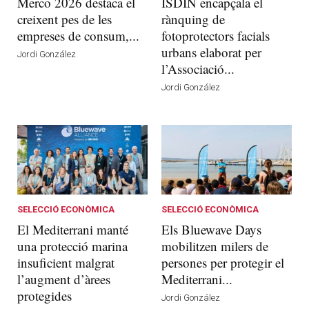
Merco 2026 destaca el
ISDIN encapçala el
creixent pes de les
rànquing de
empreses de consum,...
fotoprotectors facials
urbans elaborat per
Jordi González
l’Associació...
Jordi González
SELECCIÓ ECONÒMICA
SELECCIÓ ECONÒMICA
El Mediterrani manté
Els Bluewave Days
una protecció marina
mobilitzen milers de
insuficient malgrat
persones per protegir el
l’augment d’àrees
Mediterrani...
protegides
Jordi González