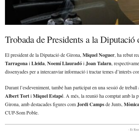
Trobada de Presidents a la Diputació
Miquel Noguer
El president de la Diputació de Girona,
, ha rebut r
Tarragona
Lleida
Noemí Llauradó
Joan Talarn
i
,
i
, respectivame
dissenyades per a intercanviar informació i tractar temes d’interès com
Durant l’esdeveniment, també han participat en una sessió de treball 
Albert Tort
Miquel Estapé
i
. A més, la reunió ha comptat amb la pr
Jordi Camps
Mònica
Girona, amb destacades figures com
de Junts,
CUP-Som Poble.
- Et Re