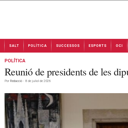
N
SALT
POLÍTICA
SUCCESSOS
ESPORTS
OCI
o
t
í
POLÍTICA
c
Reunió de presidents de les dip
i
e
Por
Redacció
-
8 de juliol de 2026
s
d
e
S
a
l
t
a