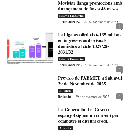
Movistar llança promocions amb
finançament de fins a 48 mesos
Selecció Econòmica
Jordi González
-
29 de novembre de 2025
0
LaLiga assolirà els 6.135 milions
en ingressos audiovisuals
domèstics al cicle 2027/28-
2031/32
Selecció Econòmica
Jordi González
-
29 de novembre de 2025
0
Previsió de l’AEMET a Salt avui
29 de Novembre de 2025
El Temps
Redacció
-
29 de novembre de 2025
0
La Generalitat i el Govern
espanyol signen un conveni per
combatre el discurs d’odi...
Actualitat