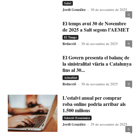
Salut
Jordi González
-
30 de novembre de 2025
0
El temps avui 30 de Novembre
de 2025 a Salt segons l’AEMET
El Temps
Redacció
-
30 de novembre de 2025
0
El Govern presenta el balanç de
la sinistralitat viària a Catalunya
fins al 30...
Actualitat
Redacció
-
30 de novembre de 2025
0
L’estalvi anual per comprar
roba online podria arribar als
1.500 milions
Selecció Econòmica
Jordi González
-
29 de novembre de 2025
0