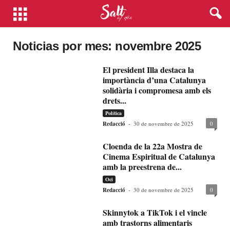
Noticias por mes: novembre 2025
El president Illa destaca la
importància d’una Catalunya
solidària i compromesa amb els
drets...
Política
Redacció
-
30 de novembre de 2025
0
Cloenda de la 22a Mostra de
Cinema Espiritual de Catalunya
amb la preestrena de...
Oci
Redacció
-
30 de novembre de 2025
0
Skinnytok a TikTok i el vincle
amb trastorns alimentaris