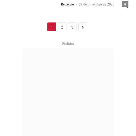
Redacció
-
28 de novembre de 2025
0
1
2
3
- Publicitat -