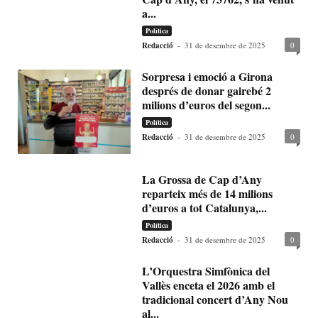
a...
Política
Redacció
-
31 de desembre de 2025
0
Sorpresa i emoció a Girona
després de donar gairebé 2
milions d’euros del segon...
Política
Redacció
-
31 de desembre de 2025
0
La Grossa de Cap d’Any
reparteix més de 14 milions
d’euros a tot Catalunya,...
Política
Redacció
-
31 de desembre de 2025
0
L’Orquestra Simfònica del
Vallès enceta el 2026 amb el
tradicional concert d’Any Nou
al...