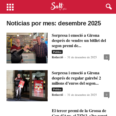
Noticias por mes: desembre 2025
Sorpresa i emoció a Girona
després de vendre un bitllet del
segon premi de...
Política
Redacció
-
31 de desembre de 2025
0
Sorpresa i emoció a Girona
després de regalar gairebé 2
milions d’euros del segon...
Política
Redacció
-
31 de desembre de 2025
0
El tercer premi de la Grossa de
Cap d’Any, el 73762, s’ha venut