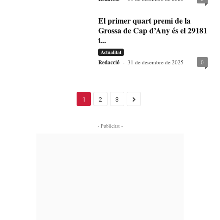
El primer quart premi de la
Grossa de Cap d’Any és el 29181
i...
Actualitat
Redacció
-
31 de desembre de 2025
0
1
2
3
- Publicitat -