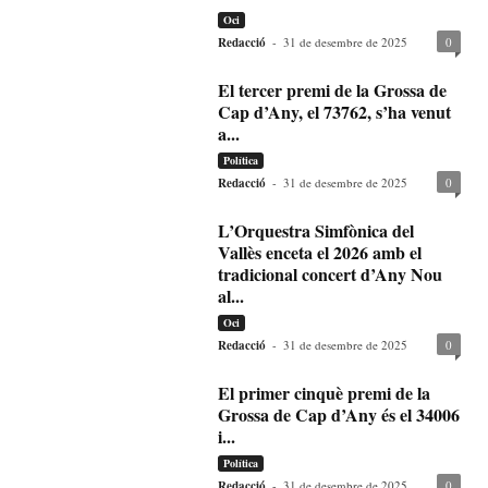
Oci
Redacció
-
31 de desembre de 2025
0
El tercer premi de la Grossa de
Cap d’Any, el 73762, s’ha venut
a...
Política
Redacció
-
31 de desembre de 2025
0
L’Orquestra Simfònica del
Vallès enceta el 2026 amb el
tradicional concert d’Any Nou
al...
Oci
Redacció
-
31 de desembre de 2025
0
El primer cinquè premi de la
Grossa de Cap d’Any és el 34006
i...
Política
Redacció
-
31 de desembre de 2025
0