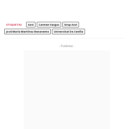
ETIQUETAS
Azvi
Carmen Vargas
Grup Azvi
José María Martínez Benavente
Universitat De Sevilla
- Publicitat -