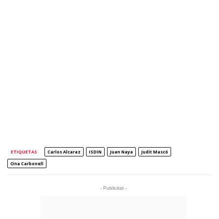
ETIQUETAS
Carlos Alcaraz
ISDIN
Juan Naya
Judit Mascó
Ona Carbonell
- Publicitat -