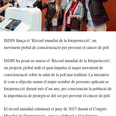
ISDIN llança el ‘Rècord mundial de la fotoprotecció’, un
moviment global de conscienciació per prevenir el càncer de pell
ISDIN ha posat en marxa el ‘Rècord mundial de la fotoprotecció’,
un projecte global amb el qual impulsa el major moviment de
conscienciació sobre la salut de la pell mai realitzat. La iniciativa
té com a objectiu sumar el major nombre de persones aplicant-se
fotoprotecció durant més d’un any, per conscienciar la població de
la importància de protegir-se del sol per prevenir el càncer de pell.
El rècord mundial culminarà el juny de 2027 durant el Congrés
Mundial de Dermatologia, que se celebrarà a Guadalajara