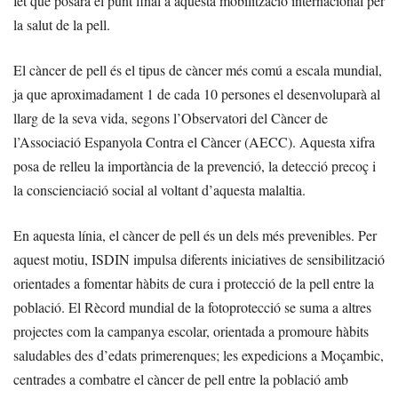
fet que posarà el punt final a aquesta mobilització internacional per
la salut de la pell.
El càncer de pell és el tipus de càncer més comú a escala mundial,
ja que aproximadament 1 de cada 10 persones el desenvoluparà al
llarg de la seva vida, segons l’Observatori del Càncer de
l’Associació Espanyola Contra el Càncer (AECC). Aquesta xifra
posa de relleu la importància de la prevenció, la detecció precoç i
la conscienciació social al voltant d’aquesta malaltia.
En aquesta línia, el càncer de pell és un dels més prevenibles. Per
aquest motiu, ISDIN impulsa diferents iniciatives de sensibilització
orientades a fomentar hàbits de cura i protecció de la pell entre la
població. El Rècord mundial de la fotoprotecció se suma a altres
projectes com la campanya escolar, orientada a promoure hàbits
saludables des d’edats primerenques; les expedicions a Moçambic,
centrades a combatre el càncer de pell entre la població amb