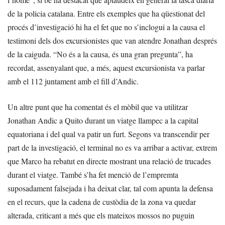
de la policia catalana. Entre els exemples que ha qüestionat del
procés d’investigació hi ha el fet que no s’inclogui a la causa el
testimoni dels dos excursionistes que van atendre Jonathan després
de la caiguda. “No és a la causa, és una gran pregunta”, ha
recordat, assenyalant que, a més, aquest excursionista va parlar
amb el 112 juntament amb el fill d’Andic.
Un altre punt que ha comentat és el mòbil que va utilitzar
Jonathan Andic a Quito durant un viatge llampec a la capital
equatoriana i del qual va patir un furt. Segons va transcendir per
part de la investigació, el terminal no es va arribar a activar, extrem
que Marco ha rebatut en directe mostrant una relació de trucades
durant el viatge. També s’ha fet menció de l’empremta
suposadament falsejada i ha deixat clar, tal com apunta la defensa
en el recurs, que la cadena de custòdia de la zona va quedar
alterada, criticant a més que els mateixos mossos no puguin