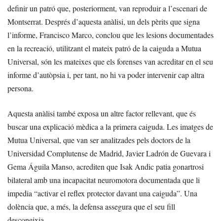
definir un patró que, posteriorment, van reproduir a l’escenari de
Montserrat. Després d’aquesta anàlisi, un dels pèrits que signa
l’informe, Francisco Marco, conclou que les lesions documentades
en la recreació, utilitzant el mateix patró de la caiguda a Mutua
Universal, són les mateixes que els forenses van acreditar en el seu
informe d’autòpsia i, per tant, no hi va poder intervenir cap altra
persona.
Aquesta anàlisi també exposa un altre factor rellevant, que és
buscar una explicació mèdica a la primera caiguda. Les imatges de
Mutua Universal, que van ser analitzades pels doctors de la
Universidad Complutense de Madrid, Javier Ladrón de Guevara i
Gema Águila Manso, acrediten que Isak Andic patia gonartrosi
bilateral amb una incapacitat neuromotora documentada que li
impedia “activar el reflex protector davant una caiguda”. Una
dolència que, a més, la defensa assegura que el seu fill
desconeixia.