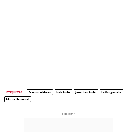
ETIQUETAS
Francisco Marco
Isak Andic
Jonathan Andic
La Vanguardia
Mutua Universal
- Publicitat -