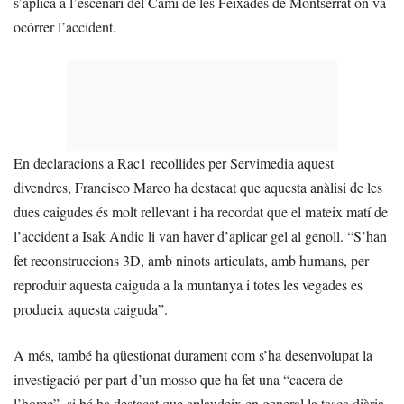
s’aplica a l’escenari del Camí de les Feixades de Montserrat on va
ocórrer l’accident.
En declaracions a Rac1 recollides per Servimedia aquest
divendres, Francisco Marco ha destacat que aquesta anàlisi de les
dues caigudes és molt rellevant i ha recordat que el mateix matí de
l’accident a Isak Andic li van haver d’aplicar gel al genoll. “S’han
fet reconstruccions 3D, amb ninots articulats, amb humans, per
reproduir aquesta caiguda a la muntanya i totes les vegades es
produeix aquesta caiguda”.
A més, també ha qüestionat durament com s’ha desenvolupat la
investigació per part d’un mosso que ha fet una “cacera de
l’home”, si bé ha destacat que aplaudeix en general la tasca diària