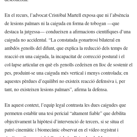
En el recurs, l’advocat Cristóbal Martell exposa que ni l’absència
de lesions palmars ni la caiguda en forma de tobogan —que
destaca la jutgessa— condueixen a afirmacions científiques d’una
caiguda no accidental. “La constatada gonartrosi bilateral en
ambdós genolls del difunt, que explica la reducció dels temps de
reacció en una caiguda, la incapacitat de correcció postural i el
col·lapse articular en què els genolls cedeixen en lloc de sostenir el
pes, produint-se una caiguda més vertical i menys controlada; en
aquestes pèrdues d’equilibri no existeix reacció defensiva i, per
tant, no existeixen lesions palmars”, afirma la defensa.
En aquest context, l’equip legal contrasta les dues caigudes que
permeten establir una tesi pericial “altament fiable” que debilita
objectivament la hipòtesi d’intervenció de tercers, si se situa el
patró cinemàtic i biomecànic observat en el vídeo registrat i