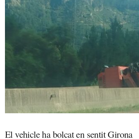
v
u
i
El vehicle ha bolcat en sentit Girona