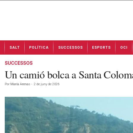
N
SALT
POLÍTICA
SUCCESSOS
ESPORTS
OCI
o
t
í
SUCCESSOS
c
Un camió bolca a Santa Coloma d
i
e
Por
María Arenas
-
2 de juny de 2026
s
d
e
S
a
l
t
a