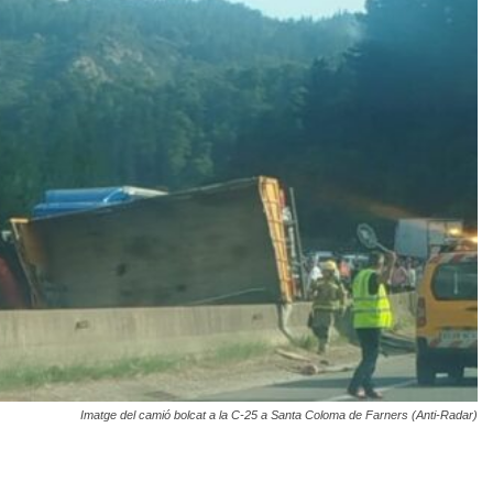
Imatge del camió bolcat a la C-25 a Santa Coloma de Farners (Anti-Radar)