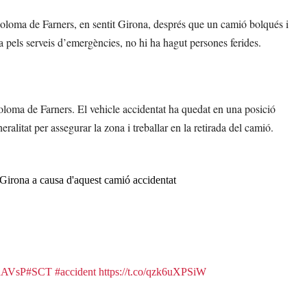
a Coloma de Farners, en sentit Girona, després que un camió bolqués i
a pels serveis d’emergències, no hi ha hagut persones ferides.
Coloma de Farners. El vehicle accidentat ha quedat en una posició
alitat per assegurar la zona i treballar en la retirada del camió.
Girona a causa d'aquest camió accidentat
YnAVsP
#SCT
#accident
https://t.co/qzk6uXPSiW