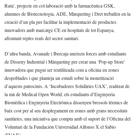
Ruta’, projecte en col·laboració amb la farmacèutica GSK,
alumnes de Biotecnologia, ADE, Màrqueting i Dret treballen en la
creació d’un pla per facilitar la implementació de productes
innovadors amb marcatge CE en hospitals de tot Espanya,
afrontant reptes reals del sector sanitari.
D’altra banda, Avanade i Ibercaja uneixen forces amb estudiants
de Disseny Industrial i Màrqueting per crear una ‘Pop-up Store’
innovadora que pugui ser reutilitzada com a oficina en zones
despoblades i que planteja un estudi sobre la monetització
d’aquests patrocinis. A ‘Incubadores Solidàries UAX’, realitzat de
la mà de Medical Open World, els estudiants d’Enginyeria
Biomèdica i Enginyeria Electrònica dissenyen bressols tèrmics de
baix cost per al seu desplegament en zones amb grans necessitats
sanitàries, una iniciativa que compta amb el suport de l’Oficina del
Voluntari de la Fundación Universidad Alfonso X el Sabio
(FUAX).