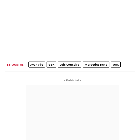
ETIQUETAS
Avanade
GSK
Luis Couceiro
Mercedes Benz
UAX
- Publicitat -