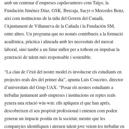
amb un centenar d’empreses capdavanteres com Talgo, la
Fundación Jiménez Díaz, GSK, Ibercaja, Sacyr o Mercedes Benz,
així com institucions de la talla del Govern del Canadà,
l’Ajuntament de Villanueva de la Cañada i la Fundación SM,
entre altres. Un programa que no només contribueix a la formació
acadèmica, pràctica i alineada amb les necessitats del mercat
laboral, sinó també a un futur millor per a tothom en impulsar la
generació de talent més responsable i sostenible.
“La clau de l’èxit del nostre model és involucrar els estudiants en
projectes reals des del primer dia”, apunta Luis Couceiro, director
d’universitats del Grup UAX. “Posar els nostres estudiants a
treballar juntament amb empreses i institucions en reptes reals
genera una relació win-win: ells apliquen el que han après,
descobreixen el seu propòsit professional i entenen com poden
generar un impacte positiu en la societat; mentre que les
companyies identifiquen i atreuen talent jove veient-los treballar en