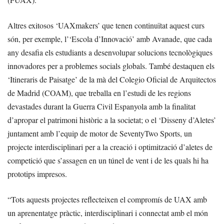
Altres exitosos ‘UAXmakers’ que tenen continuïtat aquest curs
són, per exemple, l’‘Escola d’Innovació’ amb Avanade, que cada
any desafia els estudiants a desenvolupar solucions tecnològiques
innovadores per a problemes socials globals. També destaquen els
‘Itineraris de Paisatge’ de la mà del Colegio Oficial de Arquitectos
de Madrid (COAM), que treballa en l’estudi de les regions
devastades durant la Guerra Civil Espanyola amb la finalitat
d’apropar el patrimoni històric a la societat; o el ‘Disseny d’Aletes’
juntament amb l’equip de motor de SeventyTwo Sports, un
projecte interdisciplinari per a la creació i optimització d’aletes de
competició que s’assagen en un túnel de vent i de les quals hi ha
prototips impresos.
“Tots aquests projectes reflecteixen el compromís de UAX amb
un aprenentatge pràctic, interdisciplinari i connectat amb el món