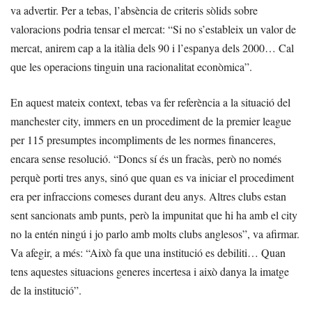
va advertir. Per a tebas, l’absència de criteris sòlids sobre
valoracions podria tensar el mercat: “Si no s’estableix un valor de
mercat, anirem cap a la itàlia dels 90 i l’espanya dels 2000… Cal
que les operacions tinguin una racionalitat econòmica”.
En aquest mateix context, tebas va fer referència a la situació del
manchester city, immers en un procediment de la premier league
per 115 presumptes incompliments de les normes financeres,
encara sense resolució. “Doncs sí és un fracàs, però no només
perquè porti tres anys, sinó que quan es va iniciar el procediment
era per infraccions comeses durant deu anys. Altres clubs estan
sent sancionats amb punts, però la impunitat que hi ha amb el city
no la entén ningú i jo parlo amb molts clubs anglesos”, va afirmar.
Va afegir, a més: “Això fa que una institució es debiliti… Quan
tens aquestes situacions generes incertesa i això danya la imatge
de la institució”.