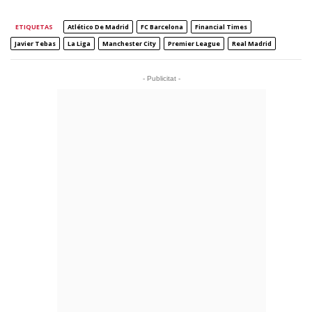
ETIQUETAS
Atlético De Madrid
FC Barcelona
Financial Times
Javier Tebas
La Liga
Manchester City
Premier League
Real Madrid
- Publicitat -