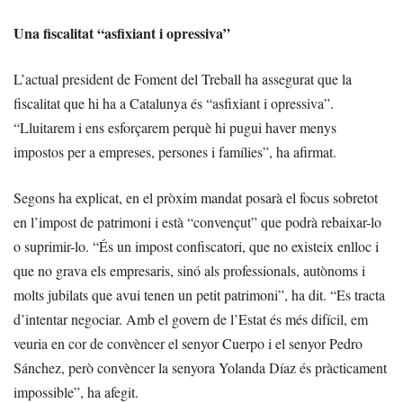
Una fiscalitat “asfixiant i opressiva”
L’actual president de Foment del Treball ha assegurat que la
fiscalitat que hi ha a Catalunya és “asfixiant i opressiva”.
“Lluitarem i ens esforçarem perquè hi pugui haver menys
impostos per a empreses, persones i famílies”, ha afirmat.
Segons ha explicat, en el pròxim mandat posarà el focus sobretot
en l’impost de patrimoni i està “convençut” que podrà rebaixar-lo
o suprimir-lo. “És un impost confiscatori, que no existeix enlloc i
que no grava els empresaris, sinó als professionals, autònoms i
molts jubilats que avui tenen un petit patrimoni”, ha dit. “Es tracta
d’intentar negociar. Amb el govern de l’Estat és més difícil, em
veuria en cor de convèncer el senyor Cuerpo i el senyor Pedro
Sánchez, però convèncer la senyora Yolanda Díaz és pràcticament
impossible”, ha afegit.