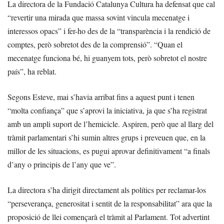
La directora de la Fundació Catalunya Cultura ha defensat que cal
“revertir una mirada que massa sovint vincula mecenatge i
interessos opacs” i fer-ho des de la “transparència i la rendició de
comptes, però sobretot des de la comprensió”. “Quan el
mecenatge funciona bé, hi guanyem tots, però sobretot el nostre
país”, ha reblat.
Segons Esteve, mai s’havia arribat fins a aquest punt i tenen
“molta confiança” que s’aprovi la iniciativa, ja que s’ha registrat
amb un ampli suport de l’hemicicle. Aspiren, però que al llarg del
tràmit parlamentari s’hi sumin altres grups i preveuen que, en la
millor de les situacions, es pugui aprovar definitivament “a finals
d’any o principis de l’any que ve”.
La directora s’ha dirigit directament als polítics per reclamar-los
“perseverança, generositat i sentit de la responsabilitat” ara que la
proposició de llei començarà el tràmit al Parlament. Tot advertint