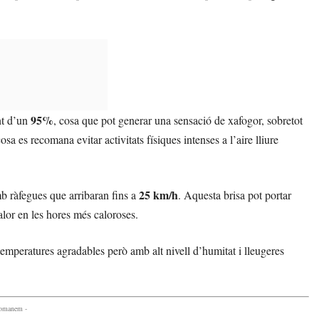
95%
nt d’un
, cosa que pot generar una sensació de xafogor, sobretot
sa es recomana evitar activitats físiques intenses a l’aire lliure
25 km/h
b ràfegues que arribaran fins a
. Aquesta brisa pot portar
alor en les hores més caloroses.
emperatures agradables però amb alt nivell d’humitat i lleugeres
comanem -