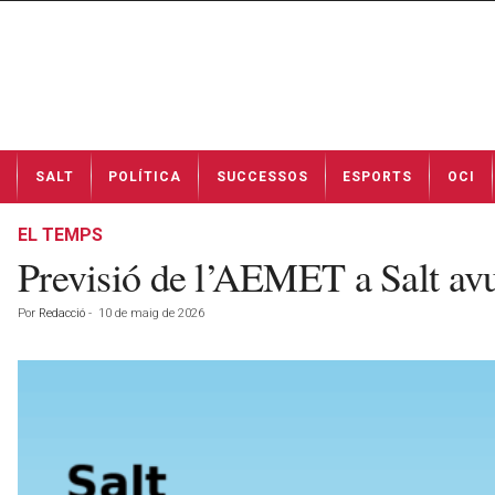
N
SALT
POLÍTICA
SUCCESSOS
ESPORTS
OCI
o
t
í
EL TEMPS
c
Previsió de l’AEMET a Salt av
i
e
Por
Redacció
-
10 de maig de 2026
s
d
e
S
a
l
t
a