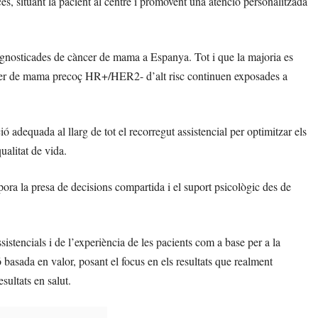
océs, situant la pacient al centre i promovent una atenció personalitzada
agnosticades de càncer de mama a Espanya. Tot i que la majoria es
ncer de mama precoç HR+/HER2- d’alt risc continuen exposades a
ó adequada al llarg de tot el recorregut assistencial per optimitzar els
qualitat de vida.
ora la presa de decisions compartida i el suport psicològic des de
sistencials i de l’experiència de les pacients com a base per a la
basada en valor, posant el focus en els resultats que realment
esultats en salut.