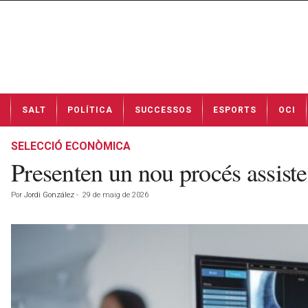
N
SALT
POLÍTICA
SUCCESSOS
ESPORTS
OCI
o
t
í
SELECCIÓ ECONÒMICA
c
Presenten un nou procés assiste
i
e
Por
Jordi González
-
29 de maig de 2026
s
d
e
S
a
l
t
a