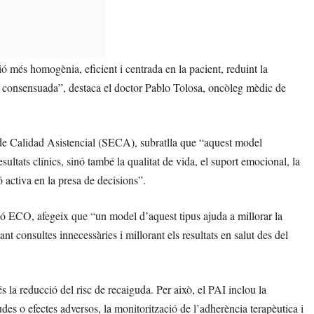
ó més homogènia, eficient i centrada en la pacient, reduint la
l i consensuada”, destaca el doctor Pablo Tolosa, oncòleg mèdic de
 de Calidad Asistencial (SECA), subratlla que “aquest model
ultats clínics, sinó també la qualitat de vida, el suport emocional, la
ió activa en la presa de decisions”.
ió ECO, afegeix que “un model d’aquest tipus ajuda a millorar la
itant consultes innecessàries i millorant els resultats en salut des del
 la reducció del risc de recaiguda. Per això, el PAI inclou la
udes o efectes adversos, la monitorització de l’adherència terapèutica i