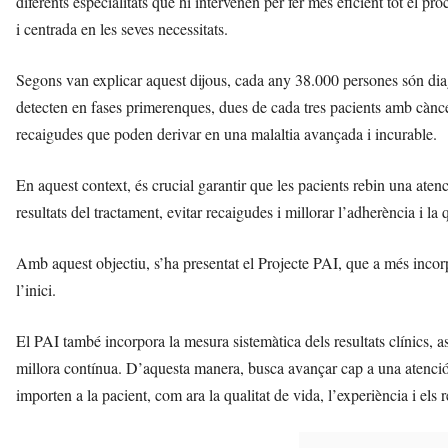
diferents especialitats que hi intervenen per fer més eficient tot el pr
i centrada en les seves necessitats.
Segons van explicar aquest dijous, cada any 38.000 persones són di
detecten en fases primerenques, dues de cada tres pacients amb cà
recaigudes que poden derivar en una malaltia avançada i incurable.
En aquest context, és crucial garantir que les pacients rebin una atenci
resultats del tractament, evitar recaigudes i millorar l’adherència i la 
Amb aquest objectiu, s’ha presentat el Projecte PAI, que a més incorp
l’inici.
El PAI també incorpora la mesura sistemàtica dels resultats clínics, as
millora contínua. D’aquesta manera, busca avançar cap a una atenció 
importen a la pacient, com ara la qualitat de vida, l’experiència i els r