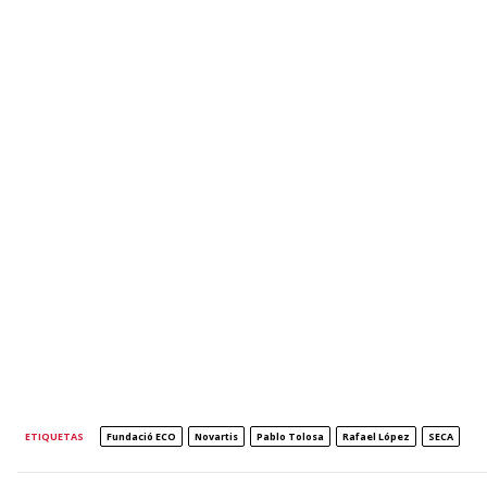
ETIQUETAS
Fundació ECO
Novartis
Pablo Tolosa
Rafael López
SECA