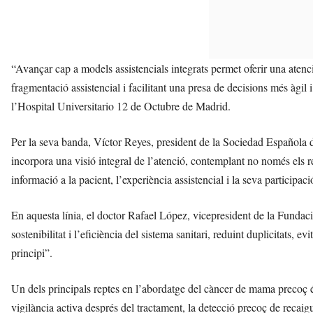
“Avançar cap a models assistencials integrats permet oferir una atenci
fragmentació assistencial i facilitant una presa de decisions més àgi
l’Hospital Universitario 12 de Octubre de Madrid.
Per la seva banda, Víctor Reyes, president de la Sociedad Española
incorpora una visió integral de l’atenció, contemplant no només els res
informació a la pacient, l’experiència assistencial i la seva participac
En aquesta línia, el doctor Rafael López, vicepresident de la Fundac
sostenibilitat i l’eficiència del sistema sanitari, reduint duplicitats, ev
principi”.
Un dels principals reptes en l’abordatge del càncer de mama precoç és
vigilància activa després del tractament, la detecció precoç de recaig