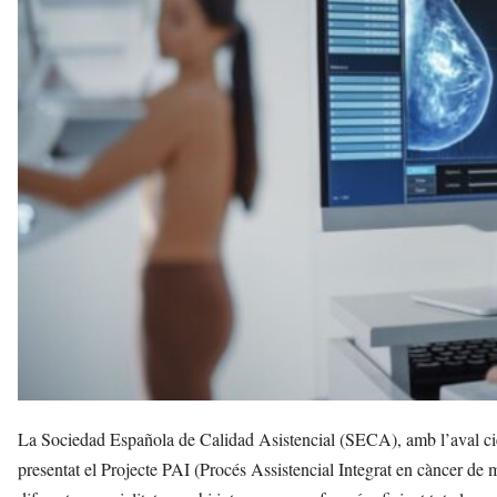
v
u
i
La Sociedad Española de Calidad Asistencial (SECA), amb l’aval cien
presentat el Projecte PAI (Procés Assistencial Integrat en càncer de m