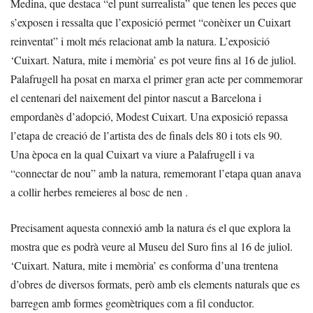
Medina, que destaca “el punt surrealista” que tenen les peces que
s’exposen i ressalta que l’exposició permet “conèixer un Cuixart
reinventat” i molt més relacionat amb la natura. L’exposició
‘Cuixart. Natura, mite i memòria’ es pot veure fins al 16 de juliol.
Palafrugell ha posat en marxa el primer gran acte per commemorar
el centenari del naixement del pintor nascut a Barcelona i
empordanès d’adopció, Modest Cuixart. Una exposició repassa
l’etapa de creació de l’artista des de finals dels 80 i tots els 90.
Una època en la qual Cuixart va viure a Palafrugell i va
“connectar de nou” amb la natura, rememorant l’etapa quan anava
a collir herbes remeieres al bosc de nen .
Precisament aquesta connexió amb la natura és el que explora la
mostra que es podrà veure al Museu del Suro fins al 16 de juliol.
‘Cuixart. Natura, mite i memòria’ es conforma d’una trentena
d’obres de diversos formats, però amb els elements naturals que es
barregen amb formes geomètriques com a fil conductor.