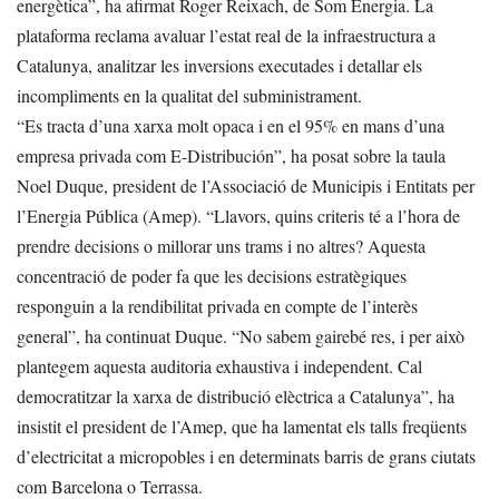
energètica”, ha afirmat Roger Reixach, de Som Energia. La
plataforma reclama avaluar l’estat real de la infraestructura a
Catalunya, analitzar les inversions executades i detallar els
incompliments en la qualitat del subministrament.
“Es tracta d’una xarxa molt opaca i en el 95% en mans d’una
empresa privada com E-Distribución”, ha posat sobre la taula
Noel Duque, president de l’Associació de Municipis i Entitats per
l’Energia Pública (Amep). “Llavors, quins criteris té a l’hora de
prendre decisions o millorar uns trams i no altres? Aquesta
concentració de poder fa que les decisions estratègiques
responguin a la rendibilitat privada en compte de l’interès
general”, ha continuat Duque. “No sabem gairebé res, i per això
plantegem aquesta auditoria exhaustiva i independent. Cal
democratitzar la xarxa de distribució elèctrica a Catalunya”, ha
insistit el president de l’Amep, que ha lamentat els talls freqüents
d’electricitat a micropobles i en determinats barris de grans ciutats
com Barcelona o Terrassa.