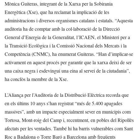
Mònica Guiteras, integrant de la Xarxa per la Sobirania
Energètica (Xse), que ha reclamat la implicació de les
administracions i diversos organismes catalans i estatals. “Aquesta
auditoria ha de comptar amb la col·laboració de la Direcció
General d’Energia de la Generalitat, l’ICAEN, el Ministeri per a
la Transició Ecològica i la Comissió Nacional dels Mercats i la
Competència (CNMC), ha enumerat Guiteras. “Han d’implicar-se
activament en aquest procés per garantir que la xarxa deixi de ser
una caixa negra i esdevingui una eina al servei de la ciutadania”,
ha conclòs la membre de la Xse.
L’Aliança per l’Auditoria de la Distribució Elèctrica recorda que
en els últims 10 anys s’han registrat “més de 5.400 apagades
massives”, amb un impacte especialment sever en municipis com
Tortosa, Mont-roig del Camp i, recentment, en pobles del Ripollès
afectats per les ventades. També hi ha barris vulnerables com Sant
Roc a Badalona o Torre Baró a Barcelona amb freqüents