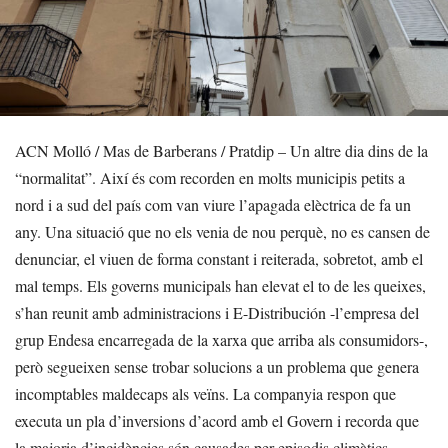
ACN Molló / Mas de Barberans / Pratdip – Un altre dia dins de la
“normalitat”. Així és com recorden en molts municipis petits a
nord i a sud del país com van viure l’apagada elèctrica de fa un
any. Una situació que no els venia de nou perquè, no es cansen de
denunciar, el viuen de forma constant i reiterada, sobretot, amb el
mal temps. Els governs municipals han elevat el to de les queixes,
s’han reunit amb administracions i E-Distribución -l’empresa del
grup Endesa encarregada de la xarxa que arriba als consumidors-,
però segueixen sense trobar solucions a un problema que genera
incomptables maldecaps als veïns. La companyia respon que
executa un pla d’inversions d’acord amb el Govern i recorda que
la majoria d’incidències són causades per episodis climàtics