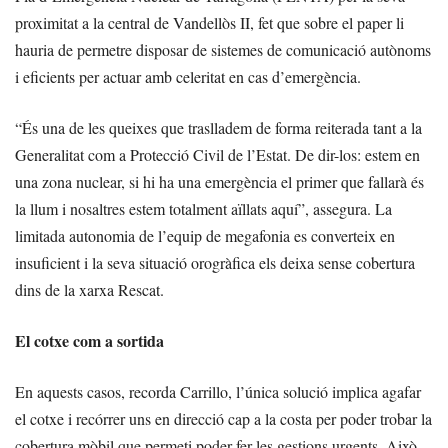
proximitat a la central de Vandellòs II, fet que sobre el paper li
hauria de permetre disposar de sistemes de comunicació autònoms
i eficients per actuar amb celeritat en cas d’emergència.
“És una de les queixes que traslladem de forma reiterada tant a la
Generalitat com a Protecció Civil de l’Estat. De dir-los: estem en
una zona nuclear, si hi ha una emergència el primer que fallarà és
la llum i nosaltres estem totalment aïllats aquí”, assegura. La
limitada autonomia de l’equip de megafonia es converteix en
insuficient i la seva situació orogràfica els deixa sense cobertura
dins de la xarxa Rescat.
El cotxe com a sortida
En aquests casos, recorda Carrillo, l’única solució implica agafar
el cotxe i recórrer uns en direcció cap a la costa per poder trobar la
cobertura mòbil que permeti poder fer les gestions urgents. Això