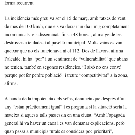
forma recurrent.
La incidència més greu va ser el 15 de març, amb ratxes de vent
de més de 100 km/h, que els va deixar un dia i mig completament
incomunicats -els disseminats fins a 48 hores-, al marge de les
destrosses a teulades i al pavelló municipal. Molts veïns es van
queixar que no els funcionava ni el 112. Des de llavors, afirma
l’alcalde, hi ha “por” i un sentiment de “vulnerabilitat” que abans
no tenien, també en segones residències. “I això no ens convé
perquè pot fer perdre població” i treure “competitivitat” a la zona,
afirma.
A banda de la impotència dels veïns, denuncia que després d’un
any “estan pràcticament igual” i es pregunta si la situació seria la
mateixa si aquests talls passessin en una ciutat. “Amb l’apagada
general hi va haver un caos i es van demanar explicacions, però
quan passa a municipis rurals es considera poc prioritari”,