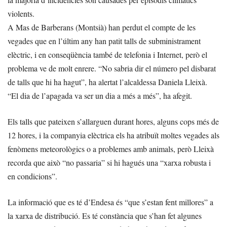
violents.
A Mas de Barberans (Montsià) han perdut el compte de les
vegades que en l’últim any han patit talls de subministrament
elèctric, i en conseqüència també de telefonia i Internet, però el
problema ve de molt enrere. “No sabria dir el número pel disbarat
de talls que hi ha hagut”, ha alertat l’alcaldessa Daniela Lleixà.
“El dia de l’apagada va ser un dia a més a més”, ha afegit.
Els talls que pateixen s’allarguen durant hores, alguns cops més de
12 hores, i la companyia elèctrica els ha atribuït moltes vegades als
fenòmens meteorològics o a problemes amb animals, però Lleixà
recorda que això “no passaria” si hi hagués una “xarxa robusta i
en condicions”.
La informació que es té d’Endesa és “que s’estan fent millores” a
la xarxa de distribució. Es té constància que s’han fet algunes