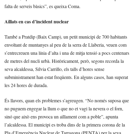
falta de serveis bàsics”, es queixa Coma.
Aïllats en cas d’incident nuclear
També a Pratdip (Baix Camp), un petit municipi de 700 habitants
envoltant de muntanyes al peu de la serra de Llaberia, veuen com
s’entrecreuen una línia d’alta i una de mitja tensió a pocs centenars
de metres del nucli urbà. Històricament, però, segons recorda la
seva alcaldessa, Sílvia Carrillo, els talls d’hores sense
subministrament han estat freqüents. En alguns casos, han superat
les 24 hores de durada.
És llavors, quan els problemes s’agreugen. “No només suposa que
no puguem engegar la llum o que no et vagi la nevera o el forn,
sinó que això ens provoca un aïllament com a poble”, apunta
l’alcaldessa. El municipi es troba dins de la primera corona de la
Pla d’Emergència Nuclear de Tarragona (PENTA) per la seva