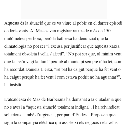
Aquesta és la situació que es va viure al poble en el darrer episodi
de forts vents. Al Mas es van registrar ratxes de més de 150
quilòmetres per hora, però la batllessa ha denunciat que la
climatologia no pot ser “l’excusa per justificar que aquesta xarxa
totalment obsoleta i vella s’afecti”. “No pot ser que, al mínim vent
que fa, se’n vagi la llum” perquè al municipi sempre n’ha fet, com
ha recordat Daniela Lleixà, “El pal ha caigut perquè ha fet vent o
ha caigut perquè ha fet vent i com estava podrit no ha aguantat?”,
ha insistit.
L’alcaldessa de Mas de Barberans ha demanat a la ciutadania que
no s’avesi a “aquesta situació totalment indigna”, i ha reivindicat
solucions, també d’urgència, per part d’Endesa. Proposen que
sigui la companyia elèctrica qui assisteixi els negocis i els veïns