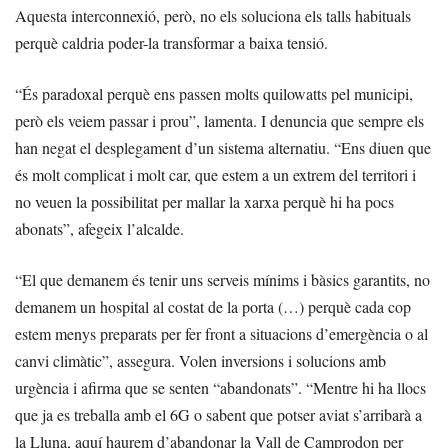
Aquesta interconnexió, però, no els soluciona els talls habituals
perquè caldria poder-la transformar a baixa tensió.
“És paradoxal perquè ens passen molts quilowatts pel municipi,
però els veiem passar i prou”, lamenta. I denuncia que sempre els
han negat el desplegament d’un sistema alternatiu. “Ens diuen que
és molt complicat i molt car, que estem a un extrem del territori i
no veuen la possibilitat per mallar la xarxa perquè hi ha pocs
abonats”, afegeix l’alcalde.
“El que demanem és tenir uns serveis mínims i bàsics garantits, no
demanem un hospital al costat de la porta (…) perquè cada cop
estem menys preparats per fer front a situacions d’emergència o al
canvi climàtic”, assegura. Volen inversions i solucions amb
urgència i afirma que se senten “abandonats”. “Mentre hi ha llocs
que ja es treballa amb el 6G o sabent que potser aviat s’arribarà a
la Lluna, aquí haurem d’abandonar la Vall de Camprodon per