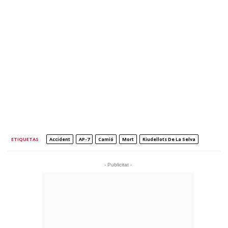
ETIQUETAS
Accident
AP-7
Camió
Mort
Riudellots De La Selva
- Publicitat -