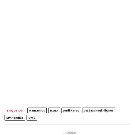
ETIQUETAS
Hantavirus
ICGEA
Jordi Hereu
José Manuel Albares
MV Hondius
OMS
- Publicitat -