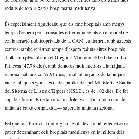
reduïts de tota la xarxa hospitalària madrilenya.
És especialment significatiu que els cinc hospitals amb menys
temps d’espera per a consultes estiguin integrats en el model de
col·laboració publicoprivada de la CAM. Juntament amb aquests
centres, també registren temps d’espera reduïts altres hospitals
d’alta complexitat com el Gregorio Marañón (40,04 dies) o La
Princesa (47,76 dies), amb demores molt inferiors a la mitjana
regional, situada en 59,91 dies, i molt allunyades de la mitjana
nacional, que segons les dades publicades pel Ministeri de Sanitat
del Sistema de Llistes d’Espera (SISLE), és de 102 dies. De fet,
cap dels hospitals de la xarxa madrilenya —tant d’alta com de
mitjana i baixa complexitat— supera la mitjana nacional.
Pel que fa a l’activitat quirúrgica, les dades també reflecteixen el
paper determinant dels hospitals madrilenys en la millora dels