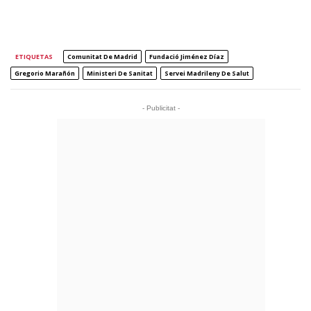
ETIQUETAS
Comunitat De Madrid
Fundació Jiménez Díaz
Gregorio Marañón
Ministeri De Sanitat
Servei Madrileny De Salut
- Publicitat -