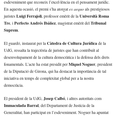
esdeveniment que reconeix l’excel·lència en el pensament jurídic.
En aquesta ocasió, el premi s’ha atorgat
ex aequo
als prestigiosos
Luigi Ferrajoli
Università Roma
juristes
, professor emèrit de la
Tre
Perfecto Andrés Ibáñez
Tribunal
, i
, magistrat emèrit del
Suprem
.
Càtedra de Cultura Jurídica
El guardó, instaurat per la
de la
UdG, ressalta la trajectòria de juristes que han contribuït al
desenvolupament de la cultura democràtica i la defensa dels drets
Miquel Noguer
fonamentals. L’acte ha estat presidit per
, president
de la Diputació de Girona, qui ha destacat la importància de tal
iniciativa en temps de complexitat global per a la nostra
democràcia.
Josep Calbó
El president de la UdG,
, i altres autoritats com
Immaculada Barral
, del Departament de Justícia de la
Generalitat, han participat en l’esdeveniment. Noguer ha apuntat