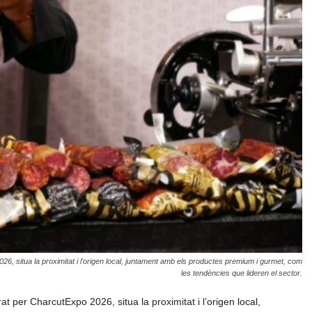
26, situa la proximitat i l'origen local, juntament amb els productes premium i gurmet, com
les tendències que lideren el sector.
at per CharcutExpo 2026, situa la proximitat i l’origen local,