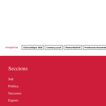
ETIQUETAS
CharcutExpo 2026
Comerç Local
Ifema Madrid
Productes Gourme
Seccions
Salt
Política
Successos
Esports