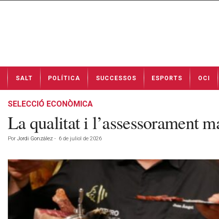
N
SALT
POLÍTICA
SUCCESSOS
ESPORTS
OCI
o
t
í
SELECCIÓ ECONÒMICA
c
La qualitat i l’assessorament m
i
e
Por
Jordi González
-
6 de juliol de 2026
s
d
e
S
a
l
t
a