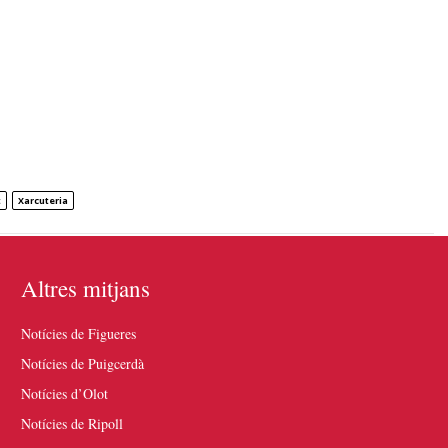
t
Xarcuteria
Altres mitjans
Notícies de Figueres
Notícies de Puigcerdà
Notícies d’Olot
Notícies de Ripoll