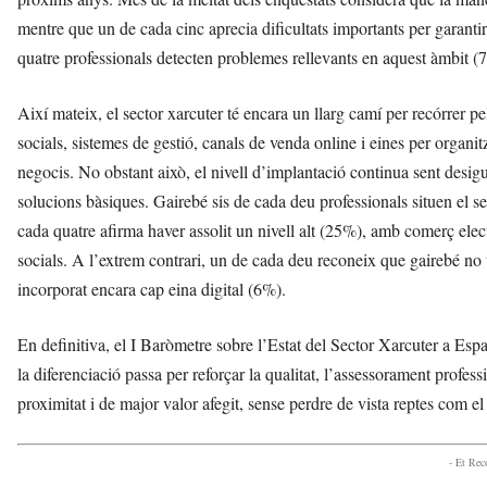
mentre que un de cada cinc aprecia dificultats importants per garantir
quatre professionals detecten problemes rellevants en aquest àmbit (
Així mateix, el sector xarcuter té encara un llarg camí per recórrer pe
socials, sistemes de gestió, canals de venda online i eines per organ
negocis. No obstant això, el nivell d’implantació continua sent desigu
solucions bàsiques. Gairebé sis de cada deu professionals situen el s
cada quatre afirma haver assolit un nivell alt (25%), amb comerç elect
socials. A l’extrem contrari, un de cada deu reconeix que gairebé no 
incorporat encara cap eina digital (6%).
En definitiva, el I Baròmetre sobre l’Estat del Sector Xarcuter a Es
la diferenciació passa per reforçar la qualitat, l’assessorament profess
proximitat i de major valor afegit, sense perdre de vista reptes com el 
- Et Re