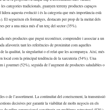
 les categories tradicionals, guanyen terreny productes capaços
l lidera aquesta evolució i és la categoria que més importància està
). El segueixen els formatges, destacats per prop de la meitat dels
pes per a una mica més d’un terç del sector (35%).
da més productes que pugui reconèixer, comprendre i associar a un
a afavoreix tant les referències de proximitat com aquelles
e la qualitat, la singularitat o el relat que les acompanya. Així, més
igen local com la principal tendència de la xarcuteria (54%). Una
ium i gourmet (52%), seguida de l’augment de productes saludables o
des o de l’assortiment. La continuïtat del coneixement, la transmissió
estions decisives per garantir la viabilitat de molts negocis en els
a de relleu generacional constitueix un problema estructural (52%),