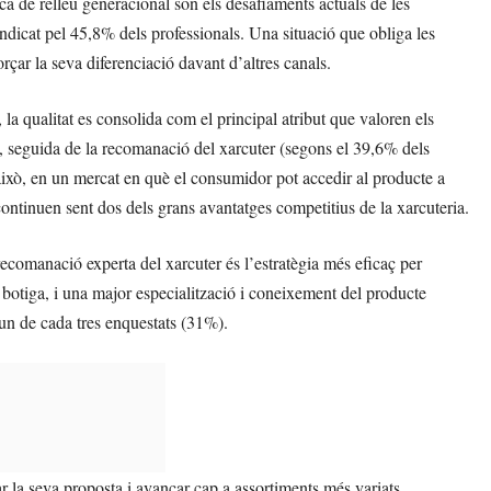
ca de relleu generacional són els desafiaments actuals de les
indicat pel 45,8% dels professionals. Una situació que obliga les
forçar la seva diferenciació davant d’altres canals.
, la qualitat es consolida com el principal atribut que valoren els
s, seguida de la recomanació del xarcuter (segons el 39,6% dels
això, en un mercat en què el consumidor pot accedir al producte a
continuen sent dos dels grans avantatges competitius de la xarcuteria.
ecomanació experta del xarcuter és l’estratègia més eficaç per
 botiga, i una major especialització i coneixement del producte
un de cada tres enquestats (31%).
r la seva proposta i avançar cap a assortiments més variats,