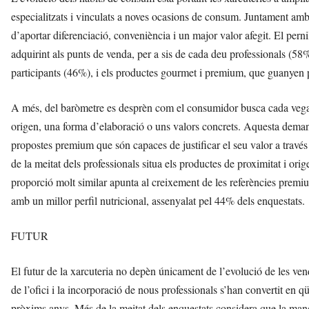
especialitzats i vinculats a noves ocasions de consum. Juntament amb
d’aportar diferenciació, conveniència i un major valor afegit. El perni
adquirint als punts de venda, per a sis de cada deu professionals (58%
participants (46%), i els productes gourmet i premium, que guanyen 
A més, del baròmetre es desprèn com el consumidor busca cada vega
origen, una forma d’elaboració o uns valors concrets. Aquesta demand
propostes premium que són capaces de justificar el seu valor a través d
de la meitat dels professionals situa els productes de proximitat i or
proporció molt similar apunta al creixement de les referències prem
amb un millor perfil nutricional, assenyalat pel 44% dels enquestats.
FUTUR
El futur de la xarcuteria no depèn únicament de l’evolució de les ven
de l’ofici i la incorporació de nous professionals s’han convertit en qü
pròxims anys. Més de la meitat dels enquestats considera que la manc