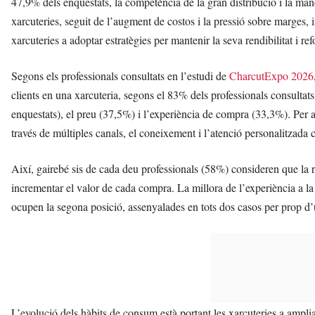
47,9% dels enquestats, la competència de la gran distribució i la man
xarcuteries, seguit de l’augment de costos i la pressió sobre marges, 
xarcuteries a adoptar estratègies per mantenir la seva rendibilitat i re
Segons els professionals consultats en l’estudi de
CharcutExpo 2026
clients en una xarcuteria, segons el 83% dels professionals consultat
enquestats), el preu (37,5%) i l’experiència de compra (33,3%). Per 
través de múltiples canals, el coneixement i l’atenció personalitzada 
Així, gairebé sis de cada deu professionals (58%) consideren que la r
incrementar el valor de cada compra. La millora de l’experiència a la
ocupen la segona posició, assenyalades en tots dos casos per prop d’
L’evolució dels hàbits de consum està portant les xarcuteries a amplia