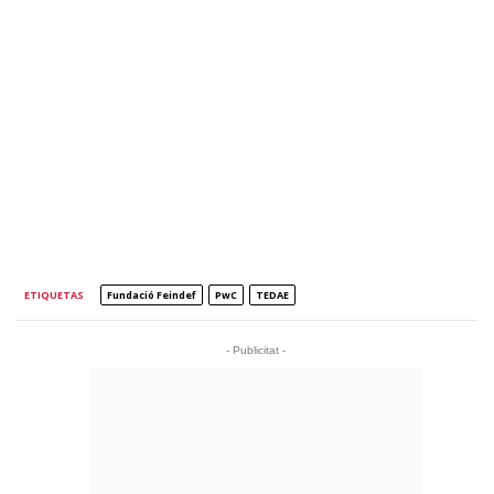
ETIQUETAS
Fundació Feindef
PwC
TEDAE
- Publicitat -