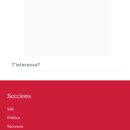
T’interessa?
Seccions
Salt
Política
Successos