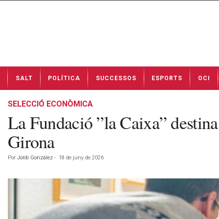
N
SALT
POLÍTICA
SUCCESSOS
ESPORTS
OCI
o
t
í
SELECCIÓ ECONÒMICA
c
La Fundació ”la Caixa” destina 
i
e
Girona
s
d
Por
Jordi González
-
18 de juny de 2026
e
S
a
l
t
a