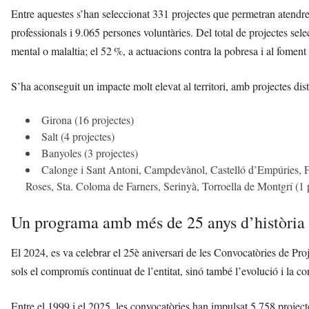
Entre aquestes s’han seleccionat 331 projectes que permetran atendre
professionals i 9.065 persones voluntàries. Del total de projectes sel
mental o malaltia; el 52 %, a actuacions contra la pobresa i al foment d
S’ha aconseguit un impacte molt elevat al territori, amb projectes dis
Girona (16 projectes)
Salt (4 projectes)
Banyoles (3 projectes)
Calonge i Sant Antoni, Campdevànol, Castelló d’Empúries, Fi
Roses, Sta. Coloma de Farners, Serinyà, Torroella de Montgrí (1 pr
Un programa amb més de 25 anys d’història
El 2024, es va celebrar el 25è aniversari de les Convocatòries de Proj
sols el compromís continuat de l’entitat, sinó també l’evolució i la c
Entre el 1999 i el 2025, les convocatòries han impulsat 5.758 project