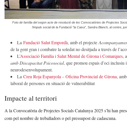
Foto de família del segon acte de resolució de les Convocatòries de Projectes Socia
l’impuls social de la Fundació ”la Caixa”, Sandra Blanch, al centre, 
La
Fundació Salut Empordà
, amb el projecte
Acompanyament 
de la gent gran i combatre la soledat no desitjada a través de l’a
L’
Associació Família i Salut Mental de Girona i Comarques
, 
amb Discapacitat Psicosocial
, que promou espais d’oci inclusiu 
neurodesenvolupament.
La
Creu Roja Espanyola – Oficina Provincial de Girona
, amb
laboral de persones en situació de vulnerabilitat
Impacte al territori
A la Convocatòria de Projectes Socials Catalunya 2025 s’hi han presen
com pel nombre de treballadors o pel pressupost de cadascuna.