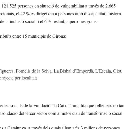
 121.525 persones en situació de vulnerabilitat a través de 2.665
eccionats, el 42 % es dirigeixen a persones amb discapacitat, trastorn
e la inclusió social, i el 6 % restant, a persones grans.
tribuïts entre 15 municipis de Girona:
gueres, Fornells de la Selva, La Bisbal d’Empordà, L’Escala, Olot,
ojecte per localitat)
ectes socials de la Fundació ”la Caixa”, una fita que reflecteix no tan
onsolidació del tercer sector com a motor clau de transformació social.
es a Catalunya, a través dels quals s’han atès 3 milions de persones,