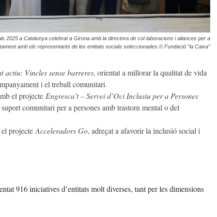
ls 2025 a Catalunya celebrat a Girona amb la directora de col·laboracions i aliances per a
juntament amb els representants de les entitats socials seleccionades.© Fundació ”la Caixa”
actiu: Vincles sense barreres
, orientat a millorar la qualitat de vida
companyament i el treball comunitari.
amb el projecte
Engresca’t – Servei d’Oci Inclusiu per a Persones
i suport comunitari per a persones amb trastorn mental o del
 el projecte
Acceleradors Go
, adreçat a afavorir la inclusió social i
tat 916 iniciatives d’entitats molt diverses, tant per les dimensions