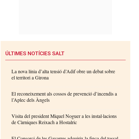
ÚLTIMES NOTÍCIES SALT
La nova línia d’alta tensió d’Adif obre un debat sobre
el territori a Girona
El reconeixement als cossos de prevenció d’incendis a
l’Aplec dels Àngels
Visita del president Miquel Noguer a les instal·lacions
de Càrniques Reixach a Hostalric
El Consorci de les Gavarres adquirix la finca del tossal