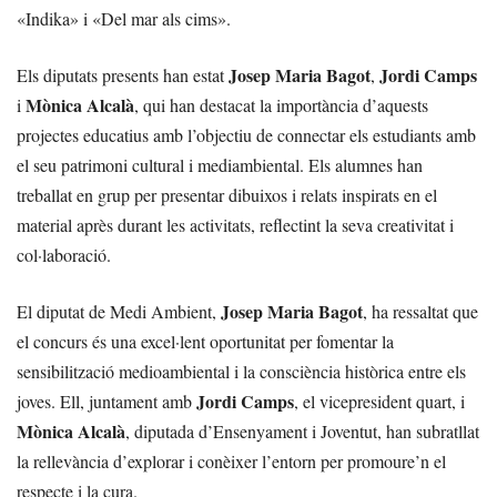
«Indika» i «Del mar als cims».
Josep Maria Bagot
Jordi Camps
Els diputats presents han estat
,
Mònica Alcalà
i
, qui han destacat la importància d’aquests
projectes educatius amb l’objectiu de connectar els estudiants amb
el seu patrimoni cultural i mediambiental. Els alumnes han
treballat en grup per presentar dibuixos i relats inspirats en el
material après durant les activitats, reflectint la seva creativitat i
col·laboració.
Josep Maria Bagot
El diputat de Medi Ambient,
, ha ressaltat que
el concurs és una excel·lent oportunitat per fomentar la
sensibilització medioambiental i la consciència històrica entre els
Jordi Camps
joves. Ell, juntament amb
, el vicepresident quart, i
Mònica Alcalà
, diputada d’Ensenyament i Joventut, han subratllat
la rellevància d’explorar i conèixer l’entorn per promoure’n el
respecte i la cura.