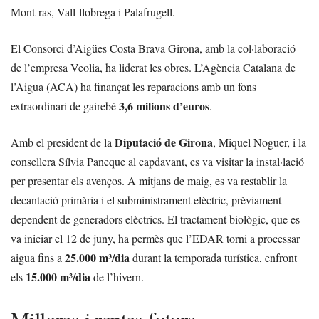
Mont-ras, Vall-llobrega i Palafrugell.
El Consorci d’Aigües Costa Brava Girona, amb la col·laboració
de l’empresa Veolia, ha liderat les obres. L’Agència Catalana de
l’Aigua (ACA) ha finançat les reparacions amb un fons
3,6 milions d’euros
extraordinari de gairebé
.
Diputació de Girona
Amb el president de la
, Miquel Noguer, i la
consellera Sílvia Paneque al capdavant, es va visitar la instal·lació
per presentar els avenços. A mitjans de maig, es va restablir la
decantació primària i el subministrament elèctric, prèviament
dependent de generadors elèctrics. El tractament biològic, que es
va iniciar el 12 de juny, ha permès que l’EDAR torni a processar
25.000 m³/dia
aigua fins a
durant la temporada turística, enfront
15.000 m³/dia
els
de l’hivern.