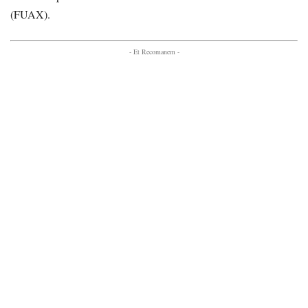
(FUAX).
- Et Recomanem -