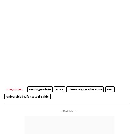
ETIQUETAS
Domingo Mirón
FUAX
Times Higher Education
UAX
Universidad Alfonso X El Sabio
- Publicitat -