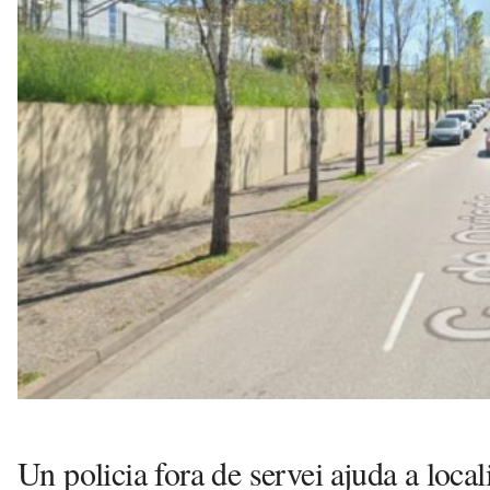
v
u
i
Un policia fora de servei ajuda a locali