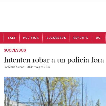
N
SALT
POLÍTICA
SUCCESSOS
ESPORTS
OCI
o
t
í
SUCCESSOS
c
Intenten robar a un policia fora
i
e
Por
María Arenas
-
28 de maig de 2026
s
d
e
S
a
l
t
a