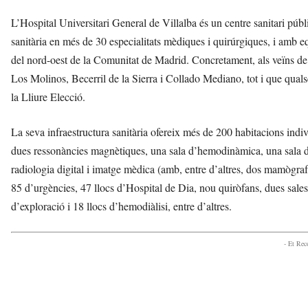
L’Hospital Universitari General de Villalba és un centre sanitari públ
sanitària en més de 30 especialitats mèdiques i quirúrgiques, i amb e
del nord-oest de la Comunitat de Madrid. Concretament, als veïns de
Los Molinos, Becerril de la Sierra i Collado Mediano, tot i que qualse
la Lliure Elecció.
La seva infraestructura sanitària ofereix més de 200 habitacions indi
dues ressonàncies magnètiques, una sala d’hemodinàmica, una sala 
radiologia digital i imatge mèdica (amb, entre d’altres, dos mamògraf
85 d’urgències, 47 llocs d’Hospital de Dia, nou quiròfans, dues sales 
d’exploració i 18 llocs d’hemodiàlisi, entre d’altres.
- Et Re