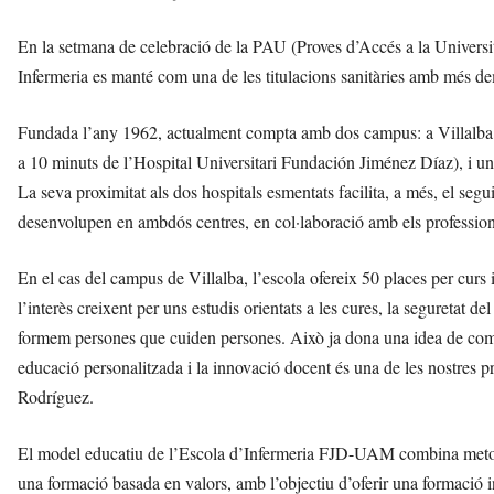
En la setmana de celebració de la PAU (Proves d’Accés a la Universita
Infermeria es manté com una de les titulacions sanitàries amb més de
Fundada l’any 1962, actualment compta amb dos campus: a Villalba (di
a 10 minuts de l’Hospital Universitari Fundación Jiménez Díaz), i una
La seva proximitat als dos hospitals esmentats facilita, a més, el seg
desenvolupen en ambdós centres, en col·laboració amb els professiona
En el cas del campus de Villalba, l’escola ofereix 50 places per curs i
l’interès creixent per uns estudis orientats a les cures, la seguretat d
formem persones que cuiden persones. Això ja dona una idea de com 
educació personalitzada i la innovació docent és una de les nostres pri
Rodríguez.
El model educatiu de l’Escola d’Infermeria FJD-UAM combina metodo
una formació basada en valors, amb l’objectiu d’oferir una formació 