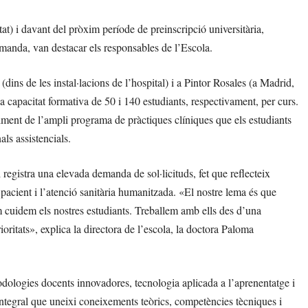
t) i davant del pròxim període de preinscripció universitària,
manda, van destacar els responsables de l’Escola.
ns de les instal·lacions de l’hospital) i a Pintor Rosales (a Madrid,
 capacitat formativa de 50 i 140 estudiants, respectivament, per curs.
uiment de l’ampli programa de pràctiques clíniques que els estudiants
ls assistencials.
 registra una elevada demanda de sol·licituds, fet que reflecteix
el pacient i l’atenció sanitària humanitzada. «El nostre lema és que
cuidem els nostres estudiants. Treballem amb ells des d’una
oritats», explica la directora de l’escola, la doctora Paloma
logies docents innovadores, tecnologia aplicada a l’aprenentatge i
integral que uneixi coneixements teòrics, competències tècniques i