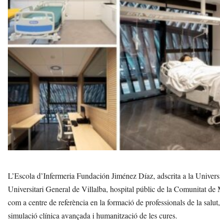
v
u
i
L’Escola d’Infermeria Fundación Jiménez Díaz, adscrita a la Univ
Universitari General de Villalba, hospital públic de la Comunitat de M
com a centre de referència en la formació de professionals de la sal
simulació clínica avançada i humanització de les cures.