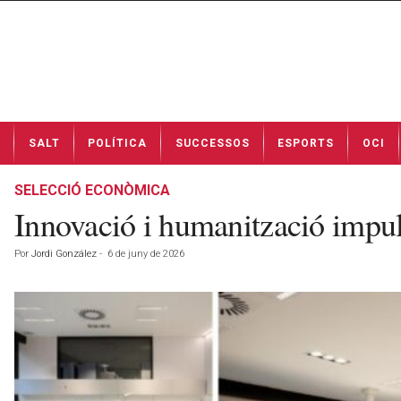
N
SALT
POLÍTICA
SUCCESSOS
ESPORTS
OCI
o
t
í
SELECCIÓ ECONÒMICA
c
Innovació i humanització impu
i
e
Por
Jordi González
-
6 de juny de 2026
s
d
e
S
a
l
t
a