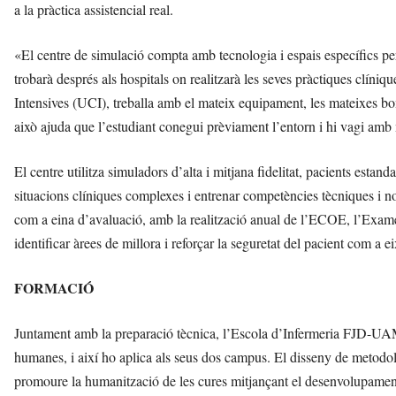
a la pràctica assistencial real.
«El centre de simulació compta amb tecnologia i espais específics pe
trobarà després als hospitals on realitzarà les seves pràctiques clín
Intensives (UCI), treballa amb el mateix equipament, les mateixes bom
això ajuda que l’estudiant conegui prèviament l’entorn i hi vagi amb 
El centre utilitza simuladors d’alta i mitjana fidelitat, pacients estanda
situacions clíniques complexes i entrenar competències tècniques i no
com a eina d’avaluació, amb la realització anual de l’ECOE, l’Examen
identificar àrees de millora i reforçar la seguretat del pacient com a e
FORMACIÓ
Juntament amb la preparació tècnica, l’Escola d’Infermeria FJD-UA
humanes, i així ho aplica als seus dos campus. El disseny de metodolo
promoure la humanització de les cures mitjançant el desenvolupament d