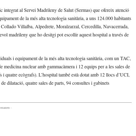
ic integrat al Servei Madrileny de Salut (Sermas) que ofereix atenció
quipament de la més alta tecnologia sanitària, a uns 124.000 habitants
 Collado Villalba, Alpedrete, Moralzarzal, Cercedilla, Navacerrada,
vol madrileny que ho desitgi pot escollir aquest hospital a través de
viduals i equipament de la més alta tecnologia sanitària, com un TAC,
de medicina nuclear amb gammacàmera i 12 equips per a les sales de
s i quatre ecògrafs). L’hospital també està dotat amb 12 llocs d’UCI,
de dilatació, quatre sales de parts, 94 consultes i gabinets
comanem -