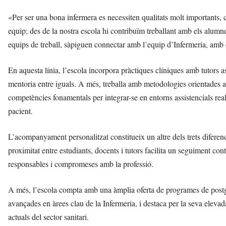
«Per ser una bona infermera es necessiten qualitats molt importants, c
equip; des de la nostra escola hi contribuïm treballant amb els alum
equips de treball, sàpiguen connectar amb l’equip d’Infermeria, amb e
En aquesta línia, l’escola incorpora pràctiques clíniques amb tutors a
mentoria entre iguals. A més, treballa amb metodologies orientades a m
competències fonamentals per integrar-se en entorns assistencials real
pacient.
L’acompanyament personalitzat constitueix un altre dels trets diferen
proximitat entre estudiants, docents i tutors facilita un seguiment c
responsables i compromeses amb la professió.
A més, l’escola compta amb una àmplia oferta de programes de postgra
avançades en àrees clau de la Infermeria, i destaca per la seva eleva
actuals del sector sanitari.