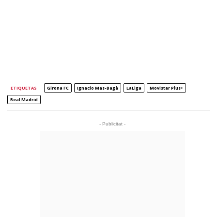
ETIQUETAS
Girona FC
Ignacio Mas-Bagà
LaLiga
Movistar Plus+
Real Madrid
- Publicitat -