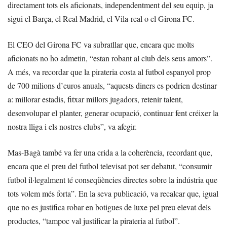
directament tots els aficionats, independentment del seu equip, ja
sigui el Barça, el Real Madrid, el Vila-real o el Girona FC.
El CEO del Girona FC va subratllar que, encara que molts
aficionats no ho admetin, “estan robant al club dels seus amors”.
A més, va recordar que la pirateria costa al futbol espanyol prop
de 700 milions d’euros anuals, “aquests diners es podrien destinar
a: millorar estadis, fitxar millors jugadors, retenir talent,
desenvolupar el planter, generar ocupació, continuar fent créixer la
nostra lliga i els nostres clubs”, va afegir.
Mas-Bagà també va fer una crida a la coherència, recordant que,
encara que el preu del futbol televisat pot ser debatut, “consumir
futbol il·legalment té conseqüències directes sobre la indústria que
tots volem més forta”. En la seva publicació, va recalcar que, igual
que no es justifica robar en botigues de luxe pel preu elevat dels
productes, “tampoc val justificar la pirateria al futbol”.