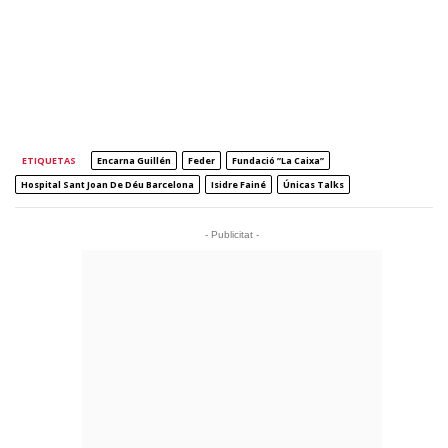
ETIQUETAS
Encarna Guillén
Feder
Fundació ”la Caixa”
Hospital Sant Joan De Déu Barcelona
Isidre Fainé
Únicas Talks
- Publicitat -