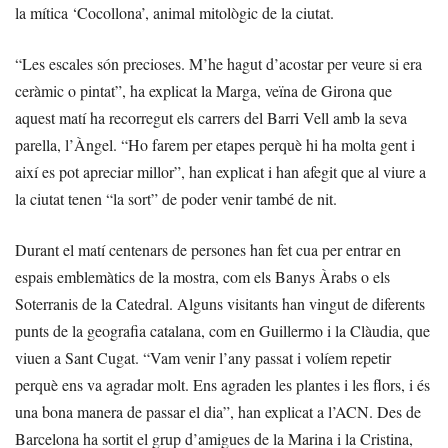
la mítica ‘Cocollona’, animal mitològic de la ciutat.
“Les escales són precioses. M’he hagut d’acostar per veure si era
ceràmic o pintat”, ha explicat la Marga, veïna de Girona que
aquest matí ha recorregut els carrers del Barri Vell amb la seva
parella, l’Àngel. “Ho farem per etapes perquè hi ha molta gent i
així es pot apreciar millor”, han explicat i han afegit que al viure a
la ciutat tenen “la sort” de poder venir també de nit.
Durant el matí centenars de persones han fet cua per entrar en
espais emblemàtics de la mostra, com els Banys Àrabs o els
Soterranis de la Catedral. Alguns visitants han vingut de diferents
punts de la geografia catalana, com en Guillermo i la Clàudia, que
viuen a Sant Cugat. “Vam venir l’any passat i volíem repetir
perquè ens va agradar molt. Ens agraden les plantes i les flors, i és
una bona manera de passar el dia”, han explicat a l’ACN. Des de
Barcelona ha sortit el grup d’amigues de la Marina i la Cristina,