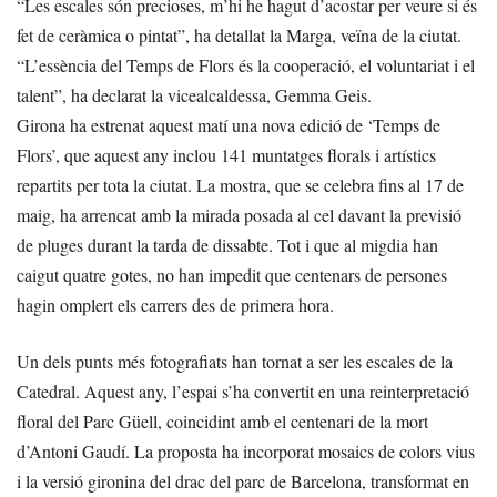
“Les escales són precioses, m’hi he hagut d’acostar per veure si és
fet de ceràmica o pintat”, ha detallat la Marga, veïna de la ciutat.
“L’essència del Temps de Flors és la cooperació, el voluntariat i el
talent”, ha declarat la vicealcaldessa, Gemma Geis.
Girona ha estrenat aquest matí una nova edició de ‘Temps de
Flors’, que aquest any inclou 141 muntatges florals i artístics
repartits per tota la ciutat. La mostra, que se celebra fins al 17 de
maig, ha arrencat amb la mirada posada al cel davant la previsió
de pluges durant la tarda de dissabte. Tot i que al migdia han
caigut quatre gotes, no han impedit que centenars de persones
hagin omplert els carrers des de primera hora.
Un dels punts més fotografiats han tornat a ser les escales de la
Catedral. Aquest any, l’espai s’ha convertit en una reinterpretació
floral del Parc Güell, coincidint amb el centenari de la mort
d’Antoni Gaudí. La proposta ha incorporat mosaics de colors vius
i la versió gironina del drac del parc de Barcelona, transformat en