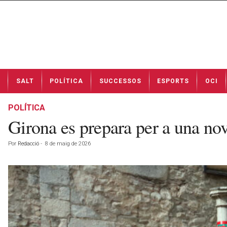
N
SALT
POLÍTICA
SUCCESSOS
ESPORTS
OCI
o
t
í
POLÍTICA
c
Girona es prepara per a una nov
i
e
Por
Redacció
-
8 de maig de 2026
s
d
e
S
a
l
t
a