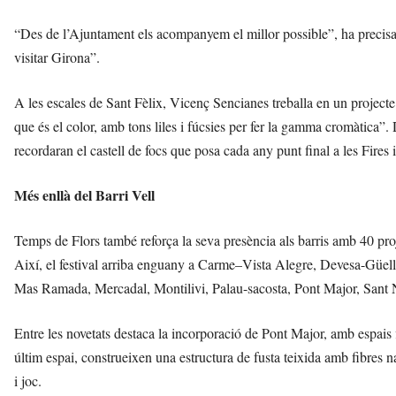
“Des de l’Ajuntament els acompanyem el millor possible”, ha precisat 
visitar Girona”.
A les escales de Sant Fèlix, Vicenç Sencianes treballa en un projecte
que és el color, amb tons liles i fúcsies per fer la gamma cromàtica”. D
recordaran el castell de focs que posa cada any punt final a les Fires 
Més enllà del Barri Vell
Temps de Flors també reforça la seva presència als barris amb 40 projec
Així, el festival arriba enguany a Carme–Vista Alegre, Devesa-Gü
Mas Ramada, Mercadal, Montilivi, Palau-sacosta, Pont Major, Sant N
Entre les novetats destaca la incorporació de Pont Major, amb espais fl
últim espai, construeixen una estructura de fusta teixida amb fibres n
i joc.