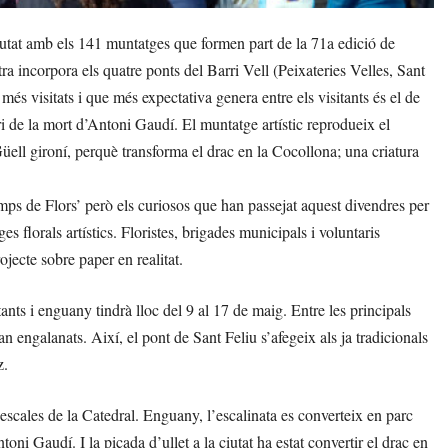
utat amb els 141 muntatges que formen part de la 71a edició de
a incorpora els quatre ponts del Barri Vell (Peixateries Velles, Sant
més visitats i que més expectativa genera entre els visitants és el de
i de la mort d’Antoni Gaudí. El muntatge artístic reprodueix el
 Güell gironí, perquè transforma el drac en la Cocollona; una criatura
s de Flors’ però els curiosos que han passejat aquest divendres per
 florals artístics. Floristes, brigades municipals i voluntaris
ojecte sobre paper en realitat.
tants i enguany tindrà lloc del 9 al 17 de maig. Entre les principals
an engalanats. Així, el pont de Sant Feliu s’afegeix als ja tradicionals
z.
escales de la Catedral. Enguany, l’escalinata es converteix en parc
oni Gaudí. I la picada d’ullet a la ciutat ha estat convertir el drac en