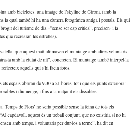
bina amb bicicletes, una imatge de l’skyline de Girona (amb la
ins la qual també hi ha una càmera fotogràfica antiga i postals. Els qui
brogit del turisme de dia –”sense ser cap crítica”, precisen- i la
es que recrearan les estrelles).
vatella, que aquest matí ultimaven el muntatge amb altres voluntaris.
ontrasta amb la ciutat de nit”, concreten. El muntatge també interpel·la
eflecteix aquells qui s’hi facin fotos.
els espais obriran de 9.30 a 21 hores, tot i que els punts exteriors i
borables i diumenge, i fins a la mitjanit els dissabtes.
 Temps de Flors’ no seria possible sense la feina de tots els
“Al capdavall, aquest és un treball conjunt, que no existiria si no hi
pensen amb temps, i voluntaris per dur-los a terme”, ha dit en