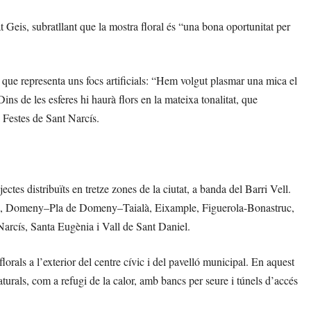
Geis, subratllant que la mostra floral és “una bona oportunitat per
 que representa uns focs artificials: “Hem volgut plasmar una mica el
ins de les esferes hi haurà flors en la mateixa tonalitat, que
i Festes de Sant Narcís.
tes distribuïts en tretze zones de la ciutat, a banda del Barri Vell.
ell, Domeny–Pla de Domeny–Taialà, Eixample, Figuerola-Bonastruc,
arcís, Santa Eugènia i Vall de Sant Daniel.
orals a l’exterior del centre cívic i del pavelló municipal. En aquest
aturals, com a refugi de la calor, amb bancs per seure i túnels d’accés