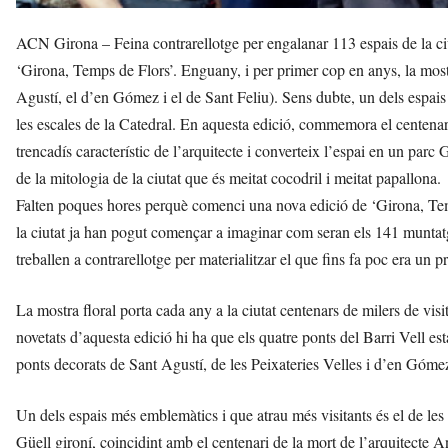
ACN Girona – Feina contrarellotge per engalanar 113 espais de la ci
‘Girona, Temps de Flors’. Enguany, i per primer cop en anys, la mostr
Agustí, el d’en Gómez i el de Sant Feliu). Sens dubte, un dels espais 
les escales de la Catedral. En aquesta edició, commemora el centenar
trencadís característic de l’arquitecte i converteix l’espai en un parc
de la mitologia de la ciutat que és meitat cocodril i meitat papallona.
Falten poques hores perquè comenci una nova edició de ‘Girona, Temp
la ciutat ja han pogut començar a imaginar com seran els 141 muntatges
treballen a contrarellotge per materialitzar el que fins fa poc era un pr
La mostra floral porta cada any a la ciutat centenars de milers de visi
novetats d’aquesta edició hi ha que els quatre ponts del Barri Vell est
ponts decorats de Sant Agustí, de les Peixateries Velles i d’en Góme
Un dels espais més emblemàtics i que atrau més visitants és el de les 
Güell gironí, coincidint amb el centenari de la mort de l’arquitecte Ant