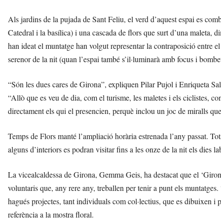
Als jardins de la pujada de Sant Feliu, el verd d’aquest espai es com
Catedral i la basílica) i una cascada de flors que surt d’una maleta, d
han ideat el muntatge han volgut representar la contraposició entre el 
serenor de la nit (quan l’espai també s’il·luminarà amb focus i bombet
“Són les dues cares de Girona”, expliquen Pilar Pujol i Enriqueta Sal
“Allò que es veu de dia, com el turisme, les maletes i els ciclistes, c
directament els qui el presencien, perquè inclou un joc de miralls que r
Temps de Flors manté l’ampliació horària estrenada l’any passat. Tots 
alguns d’interiors es podran visitar fins a les onze de la nit els dies la
La vicealcaldessa de Girona, Gemma Geis, ha destacat que el ‘Girona,
voluntaris que, any rere any, treballen per tenir a punt els muntatges. 
hagués projectes, tant individuals com col·lectius, que es dibuixen i 
referència a la mostra floral.