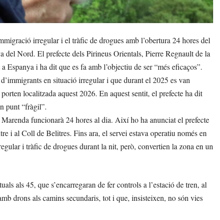
migració irregular i el tràfic de drogues amb l’obertura 24 hores del
a del Nord. El prefecte dels Pirineus Orientals, Pierre Regnault de la
a Espanya i ha dit que es fa amb l’objectiu de ser “més eficaços”.
 d’immigrants en situació irregular i que durant el 2025 es van
porten localitzada aquest 2026. En aquest sentit, el prefecte ha dit
n punt “fràgil”.
a Marenda funcionarà 24 hores al dia. Així ho ha anunciat el prefecte
tre i al Coll de Belitres. Fins ara, el servei estava operatiu només en
egular i tràfic de drogues durant la nit, però, convertien la zona en un
uals als 45, que s’encarregaran de fer controls a l’estació de tren, al
amb drons als camins secundaris, tot i que, insisteixen, no són vies