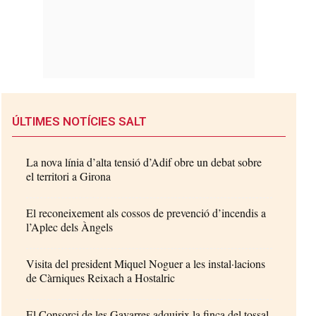
ÚLTIMES NOTÍCIES SALT
La nova línia d’alta tensió d’Adif obre un debat sobre
el territori a Girona
El reconeixement als cossos de prevenció d’incendis a
l’Aplec dels Àngels
Visita del president Miquel Noguer a les instal·lacions
de Càrniques Reixach a Hostalric
El Consorci de les Gavarres adquirix la finca del tossal