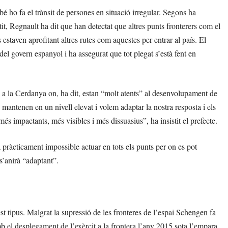
 ho fa el trànsit de persones en situació irregular. Segons ha
tit, Regnault ha dit que han detectat que altres punts fronterers com el
 estaven aprofitant altres rutes com aquestes per entrar al país. El
del govern espanyol i ha assegurat que tot plegat s’està fent en
 i a la Cerdanya on, ha dit, estan “molt atents” al desenvolupament de
es mantenen en un nivell elevat i volem adaptar la nostra resposta i els
 més impactants, més visibles i més dissuasius”, ha insistit el prefecte.
pràcticament impossible actuar en tots els punts per on es pot
 s’anirà “adaptant”.
tipus. Malgrat la supressió de les fronteres de l’espai Schengen fa
mb el desplegament de l’exèrcit a la frontera l’any 2015 sota l’empara