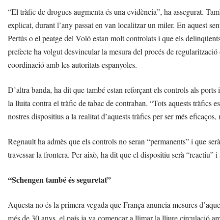
“El tràfic de drogues augmenta és una evidència”, ha assegurat. També
explicat, durant l’any passat en van localitzar un miler. En aquest sen
Pertús o el peatge del Voló estan molt controlats i que els delinqüents
prefecte ha volgut desvincular la mesura del procés de regularització 
coordinació amb les autoritats espanyoles.
D’altra banda, ha dit que també estan reforçant els controls als ports
la lluita contra el tràfic de tabac de contraban. “Tots aquests tràfics 
nostres dispositius a la realitat d’aquests tràfics per ser més eficaços,
Regnault ha admès que els controls no seran “permanents” i que serà 
travessar la frontera. Per això, ha dit que el dispositiu serà “reactiu” i
“Schengen també és seguretat”
Aquesta no és la primera vegada que França anuncia mesures d’aquest 
més de 30 anys, el país ja va començar a llimar la lliure circulació a