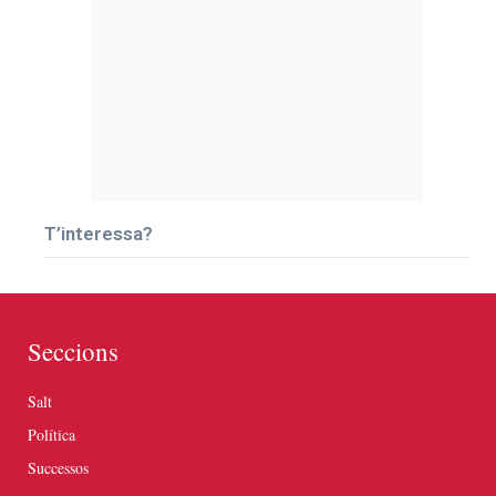
T’interessa?
Seccions
Salt
Política
Successos