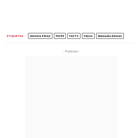
ETIQUETAS
Antonio Pérez
FECPE
FeSTS
Fetico
Manuela Gómez
- Publicitat -