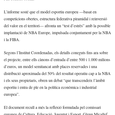
L’informe sosté que el model esportiu europeu —basat en
competicions obertes, estructura federativa piramidal i reinversió
del valor en el territori— afronta un “test d’estrès” amb la possible
implantació de NBA Europe, impulsada conjuntament per la NBA
i la FIBA.
Segons l’Institut Coordenadas, els detalls coneguts fins ara sobre
el projecte, entre ells cànons d’entrada d’entre 500 i 1.000 milions
d’euros, un model semitancat amb places reservades i una
distribució aproximada del 50% del resultat operatiu cap a la NBA
i els seus propietaris, obren un debat “que transcendeix l’àmbit
esportiu i entra de ple en la política econòmica i industrial
europea”.
El document recull a més la reflexió formulada pel comissari
europeu de Cultura, Educació, Joventut i Esport, Glenn Micallef,