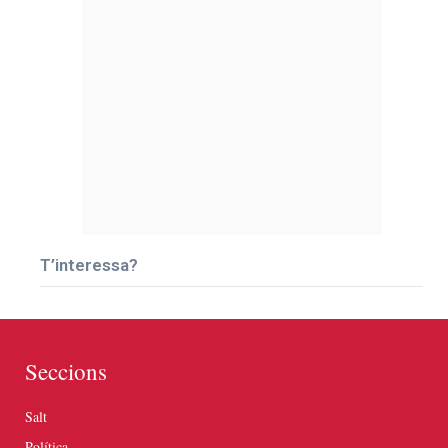
T’interessa?
Seccions
Salt
Política