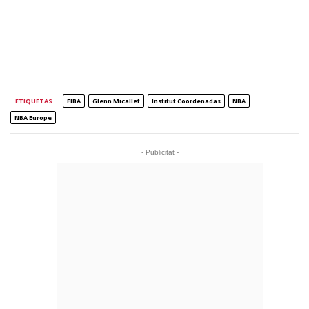
ETIQUETAS
FIBA
Glenn Micallef
Institut Coordenadas
NBA
NBA Europe
- Publicitat -