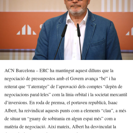
ACN Barcelona – ERC ha mantingut aquest dilluns que la
negociació de pressupostos amb el Govern avança “bé” i ha
reiterat que “l’aterratge” de l’aprovació dels comptes “depèn de
negociacions paral·leles” com la línia orbital i la societat mercantil
d’inversions. En roda de premsa, el portaveu republicà, Isaac
Albert, ha reivindicat aquests punts com a elements “clau”, a més
de situar un “guany de sobirania en algun espai més” com a
matèria de negociació. Així mateix, Albert ha desvinculat la