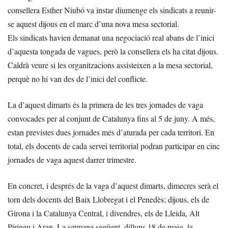
consellera Esther Niubó va instar diumenge els sindicats a reunir-
se aquest dijous en el marc d’una nova mesa sectorial.
Els sindicats havien demanat una negociació real abans de l’inici
d’aquesta tongada de vagues, però la consellera els ha citat dijous.
Caldrà veure si les organitzacions assisteixen a la mesa sectorial,
perquè no hi van des de l’inici del conflicte.
La d’aquest dimarts és la primera de les tres jornades de vaga
convocades per al conjunt de Catalunya fins al 5 de juny. A més,
estan previstes dues jornades més d’aturada per cada territori. En
total, els docents de cada servei territorial podran participar en cinc
jornades de vaga aquest darrer trimestre.
En concret, i després de la vaga d’aquest dimarts, dimecres serà el
torn dels docents del Baix Llobregat i el Penedès; dijous, els de
Girona i la Catalunya Central, i divendres, els de Lleida, Alt
Pirineu i Aran. La setmana següent, dilluns 18 de maig, la