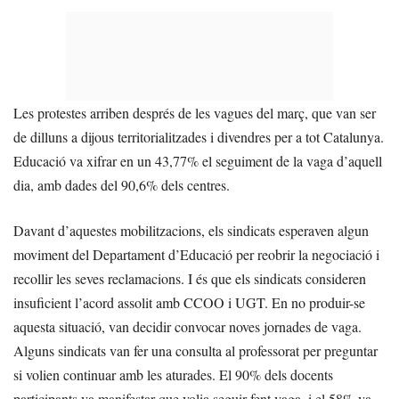
Les protestes arriben després de les vagues del març, que van ser
de dilluns a dijous territorialitzades i divendres per a tot Catalunya.
Educació va xifrar en un 43,77% el seguiment de la vaga d’aquell
dia, amb dades del 90,6% dels centres.
Davant d’aquestes mobilitzacions, els sindicats esperaven algun
moviment del Departament d’Educació per reobrir la negociació i
recollir les seves reclamacions. I és que els sindicats consideren
insuficient l’acord assolit amb CCOO i UGT. En no produir-se
aquesta situació, van decidir convocar noves jornades de vaga.
Alguns sindicats van fer una consulta al professorat per preguntar
si volien continuar amb les aturades. El 90% dels docents
participants va manifestar que volia seguir fent vaga, i el 58% va