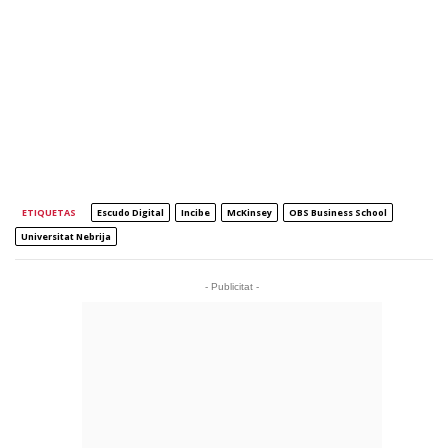
ETIQUETAS
Escudo Digital
Incibe
McKinsey
OBS Business School
Universitat Nebrija
- Publicitat -