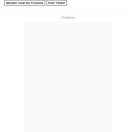
Mirador Solar De Tristaina
Pont Tibetà
- Publicitat -