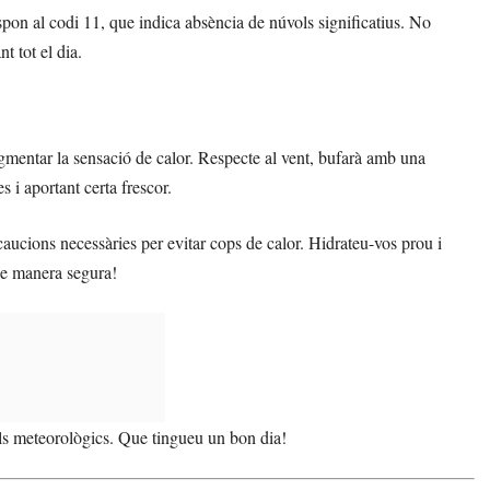
spon al codi 11, que indica absència de núvols significatius. No
t tot el dia.
gmentar la sensació de calor. Respecte al vent, bufarà amb una
s i aportant certa frescor.
aucions necessàries per evitar cops de calor. Hidrateu-vos prou i
 de manera segura!
lls meteorològics. Que tingueu un bon dia!