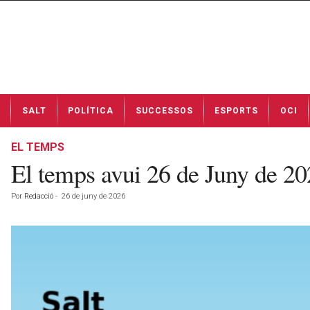
N
SALT
POLÍTICA
SUCCESSOS
ESPORTS
OCI
o
t
í
EL TEMPS
c
El temps avui 26 de Juny de 2
i
e
Por
Redacció
-
26 de juny de 2026
s
d
e
S
a
l
t
a