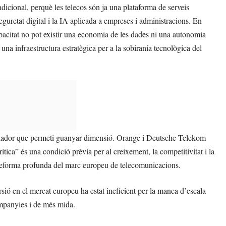
adicional, perquè les telecos són ja una plataforma de serveis
eguretat digital i la IA aplicada a empreses i administracions. En
capacitat no pot existir una economia de les dades ni una autonomia
a infraestructura estratègica per a la sobirania tecnològica del
ulador que permeti guanyar dimensió. Orange i Deutsche Telekom
ica” és una condició prèvia per al creixement, la competitivitat i la
a reforma profunda del marc europeu de telecomunicacions.
rsió en el mercat europeu ha estat ineficient per la manca d’escala
ompanyies i de més mida.