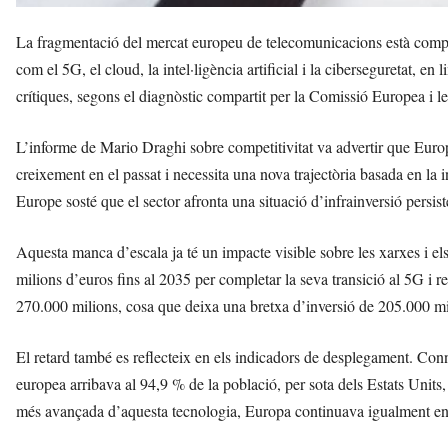
La fragmentació del mercat europeu de telecomunicacions està compro
com el 5G, el cloud, la intel·ligència artificial i la ciberseguretat, en 
crítiques, segons el diagnòstic compartit per la Comissió Europea i le
L’informe de Mario Draghi sobre competitivitat va advertir que Europa
creixement en el passat i necessita una nova trajectòria basada en la i
Europe sosté que el sector afronta una situació d’infrainversió persis
Aquesta manca d’escala ja té un impacte visible sobre les xarxes i 
milions d’euros fins al 2035 per completar la seva transició al 5G i re
270.000 milions, cosa que deixa una bretxa d’inversió de 205.000 mi
El retard també es reflecteix en els indicadors de desplegament. Co
europea arribava al 94,9 % de la població, per sota dels Estats Units,
més avançada d’aquesta tecnologia, Europa continuava igualment enda