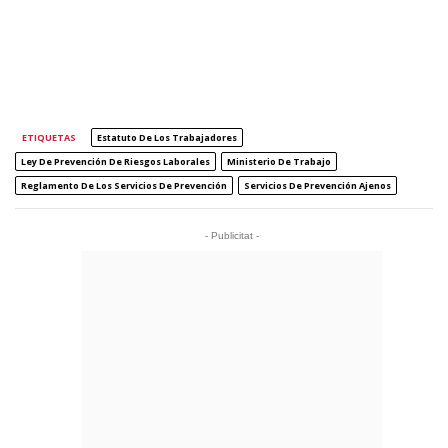
ETIQUETAS
Estatuto De Los Trabajadores
Ley De Prevención De Riesgos Laborales
Ministerio De Trabajo
Reglamento De Los Servicios De Prevención
Servicios De Prevención Ajenos
- Publicitat -