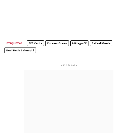
ETIQUETAS
EFE Verde
Forever Green
Màlaga CF
Rafael Muela
Real Betis Balompié
- Publicitat -