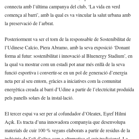
connecta amb l’última campanya del club, ‘La vida en verd
comença al barri’, amb la qual es va vincular la salut urbana amb
la preservació de l’arbrat.
Posteriorment va ser el torn de la responsable de Sostenibilitat de
l’Udinese Calcio, Piera Abramo, amb la seva exposició ‘Donant
forma al futur: sostenibilitat i innovació al Bluenergy Stadium’, en
la qual va mostrar com un estadi pot anar més enllà de la seva
funció esportiva i convertir-se en un pol de generació d’energia
neta per al seu entorn, gràcies a iniciatives com la comunitat
energètica creada al barri d’Udine a partir de l’electricitat produïda
pels panells solars de la instal·lació.
El tercer espai va ser per al cofundador d’Oleatex, Eşref Hilmi
Açık. Es tracta d’una innovadora companyia que desenvolupa
materials de cuir 100 % vegans elaborats a partir de residus de la
indústria de l’oli d’oliva com a alternativa al cuir tradicional. La