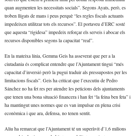
quan augmenten les necessitats socials”. Segons Ayats, però, es
troben lligats de mans i peus perquè “les regles fiscals actuants
impedeixen utilitzar tots els recursos”. El portaveu d’ERC sosté
que aquesta “rigidesa” impedeix reforçar els serveis i abocar els
recursos disponibles segons la capacitat “real”.
En la mateixa línia, Gemma Geis ha asseverat que per a la
ciutadania és complicat entendre que l’Ajuntament tingui “més
capacitat d’inversió però la pugui traduir als pressupostos per les
limitacions fiscals”. Geis ha criticat que l’executiu de Pedro
Sánchez no ha fet res per atendre les peticions dels ajuntaments
que tenen una bona situació financera i han fet “la feina ben feta” i
ha mantingut unes normes que es van impulsar en plena crisi
econòmica i que ara, defensa, no tenen sentit.
Aliu ha remarcat que l’Ajuntament té un superàvit d’1,6 milions