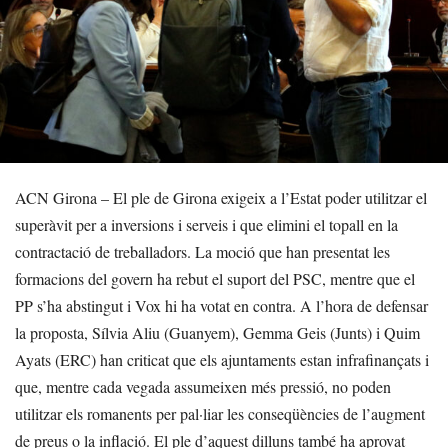
ACN Girona – El ple de Girona exigeix a l’Estat poder utilitzar el
superàvit per a inversions i serveis i que elimini el topall en la
contractació de treballadors. La moció que han presentat les
formacions del govern ha rebut el suport del PSC, mentre que el
PP s’ha abstingut i Vox hi ha votat en contra. A l’hora de defensar
la proposta, Sílvia Aliu (Guanyem), Gemma Geis (Junts) i Quim
Ayats (ERC) han criticat que els ajuntaments estan infrafinançats i
que, mentre cada vegada assumeixen més pressió, no poden
utilitzar els romanents per pal·liar les conseqüències de l’augment
de preus o la inflació. El ple d’aquest dilluns també ha aprovat