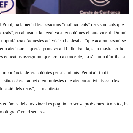
Pujol, ha lamentat les posicions “molt radicals” dels sindicats que
icals”, en al·lusió a la negativa a fer colònies el curs vinent. Durant
importància d’aquestes activitats i ha desitjat “que acabin posant-se
erta afectació” aquesta primavera. D’altra banda, s’ha mostrat crític
es educatius assegurant que, com a concepte, no s’hauria d’arribar a
importància de les colònies per als infants. Per això, i tot i
situació es tradueixi en protestes que afecten activitats com les
ucació dels nens”, ha manifestat.
les colònies del curs vinent es puguin fer sense problemes. Amb tot, ha
 molt greu” en el seu cas.