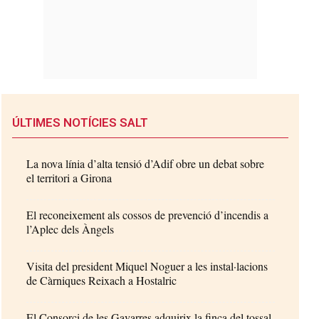
ÚLTIMES NOTÍCIES SALT
La nova línia d’alta tensió d’Adif obre un debat sobre
el territori a Girona
El reconeixement als cossos de prevenció d’incendis a
l’Aplec dels Àngels
Visita del president Miquel Noguer a les instal·lacions
de Càrniques Reixach a Hostalric
El Consorci de les Gavarres adquirix la finca del tossal