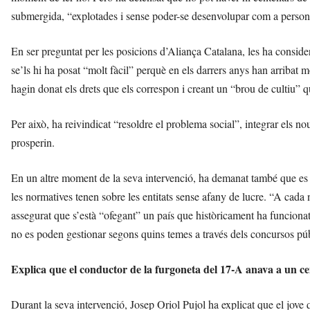
submergida, “explotades i sense poder-se desenvolupar com a persone
En ser preguntat per les posicions d’Aliança Catalana, les ha consid
se’ls hi ha posat “molt fàcil” perquè en els darrers anys han arribat 
hagin donat els drets que els correspon i creant un “brou de cultiu” 
Per això, ha reivindicat “resoldre el problema social”, integrar els n
prosperin.
En un altre moment de la seva intervenció, ha demanat també que es cr
les normatives tenen sobre les entitats sense afany de lucre. “A cada
assegurat que s’està “ofegant” un país que històricament ha funcionat 
no es poden gestionar segons quins temes a través dels concursos púb
Explica que el conductor de la furgoneta del 17-A anava a un ce
Durant la seva intervenció, Josep Oriol Pujol ha explicat que el jove