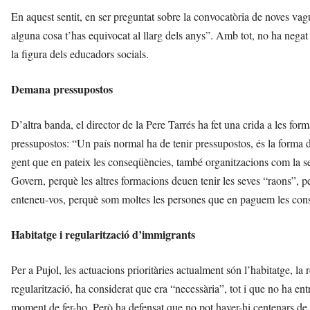
En aquest sentit, en ser preguntat sobre la convocatòria de noves vag
alguna cosa t’has equivocat al llarg dels anys”. Amb tot, no ha negat 
la figura dels educadors socials.
Demana pressupostos
D’altra banda, el director de la Pere Tarrés ha fet una crida a les for
pressupostos: “Un país normal ha de tenir pressupostos, és la forma d
gent que en pateix les conseqüències, també organitzacions com la se
Govern, perquè les altres formacions deuen tenir les seves “raons”, pe
enteneu-vos, perquè som moltes les persones que en paguem les cons
Habitatge i regularització d’immigrants
Per a Pujol, les actuacions prioritàries actualment són l’habitatge, la 
regularització, ha considerat que era “necessària”, tot i que no ha entr
moment de fer-ho. Però ha defensat que no pot haver-hi centenars de