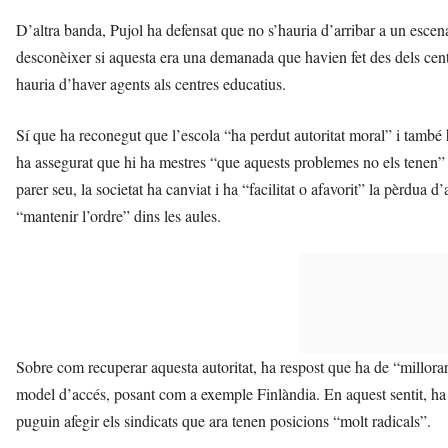
D’altra banda, Pujol ha defensat que no s’hauria d’arribar a un escenar
desconèixer si aquesta era una demanada que havien fet des dels centre
hauria d’haver agents als centres educatius.
Sí que ha reconegut que l’escola “ha perdut autoritat moral” i tamb
ha assegurat que hi ha mestres “que aquests problemes no els tenen” 
parer seu, la societat ha canviat i ha “facilitat o afavorit” la pèrdua d’
“mantenir l’ordre” dins les aules.
Sobre com recuperar aquesta autoritat, ha respost que ha de “millorar 
model d’accés, posant com a exemple Finlàndia. En aquest sentit, ha a
puguin afegir els sindicats que ara tenen posicions “molt radicals”.