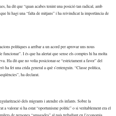
ues, ha dit que “quan acabes tenint una posició tan radical, amb
que hi hagi una “falta de mitjans” i ha reivindicat la importància de
macions polítiques a arribar a un acord per aprovar uns nous
e funcionar”. I és que ha alertat que sense els comptes hi ha molta
va. Ha dit que no volia posicionar-se “estrictament a favor” del
rò ha fet una crida general a què s’entenguin. “Classe política,
eqüències”, ha declarat.
regularització dels migrants i atendre els infants. Sobre la
at a valorar si ha estat “oportunisme polític” o si veritablement era el
 milers de persones “amagades” al país treballant en l’economia