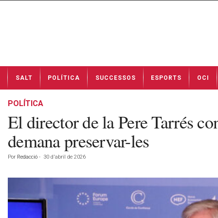
N
SALT
POLÍTICA
SUCCESSOS
ESPORTS
OCI
o
t
í
POLÍTICA
c
El director de la Pere Tarrés co
i
e
demana preservar-les
s
d
Por
Redacció
-
30 d'abril de 2026
e
S
a
l
t
a