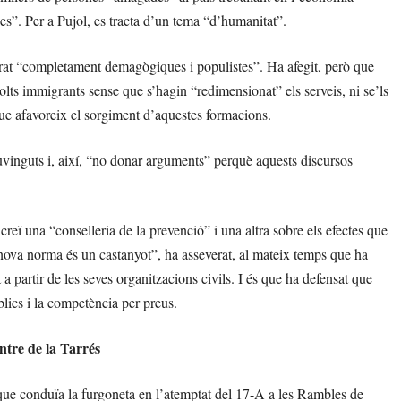
s”. Per a Pujol, es tracta d’un tema “d’humanitat”.
erat “completament demagògiques i populistes”. Ha afegit, però que
molts immigrants sense que s’hagin “redimensionat” els serveis, ni se’ls
que afavoreix el sorgiment d’aquestes formacions.
ouvinguts i, així, “no donar arguments” perquè aquests discursos
eï una “conselleria de la prevenció” i una altra sobre els efectes que
 nova norma és un castanyot”, ha asseverat, al mateix temps que ha
a partir de les seves organitzacions civils. I és que ha defensat que
lics i la competència per preus.
ntre de la Tarrés
 que conduïa la furgoneta en l’atemptat del 17-A a les Rambles de