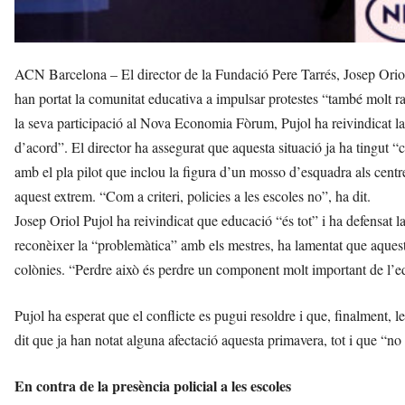
ACN Barcelona – El director de la Fundació Pere Tarrés, Josep Oriol 
han portat la comunitat educativa a impulsar protestes “també molt rad
la seva participació al Nova Economia Fòrum, Pujol ha reivindicat la 
d’acord”. El director ha assegurat que aquesta situació ja ha tingut “c
amb el pla pilot que inclou la figura d’un mosso d’esquadra als centr
aquest extrem. “Com a criteri, policies a les escoles no”, ha dit.
Josep Oriol Pujol ha reivindicat que educació “és tot” i ha defensat la 
reconèixer la “problemàtica” amb els mestres, ha lamentat que aquesta 
colònies. “Perdre això és perdre un component molt important de l’ed
Pujol ha esperat que el conflicte es pugui resoldre i que, finalment, 
dit que ja han notat alguna afectació aquesta primavera, tot i que “no
En contra de la presència policial a les escoles