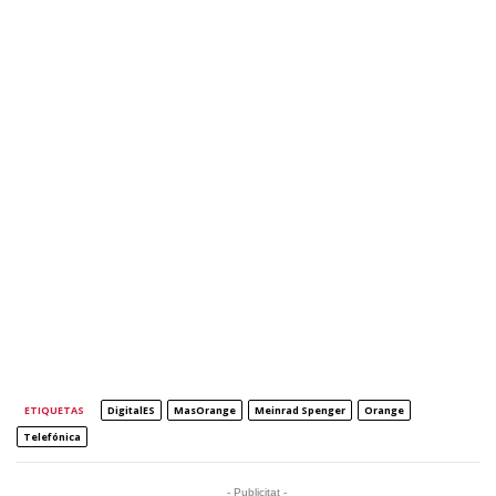
ETIQUETAS
DigitalES
MasOrange
Meinrad Spenger
Orange
Telefónica
- Publicitat -