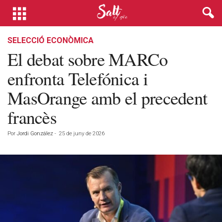
SELECCIÓ ECONÒMICA
El debat sobre MARCo
enfronta Telefónica i
MasOrange amb el precedent
francès
Por
Jordi González
-
25 de juny de 2026